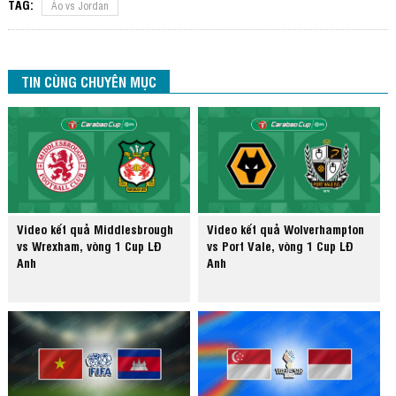
TAG:
Áo vs Jordan
TIN CÙNG CHUYÊN MỤC
Video kết quả Middlesbrough
Video kết quả Wolverhampton
vs Wrexham, vòng 1 Cup LĐ
vs Port Vale, vòng 1 Cup LĐ
Anh
Anh