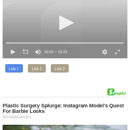
00:00
00:25
Link 1
Link 2
Link 3