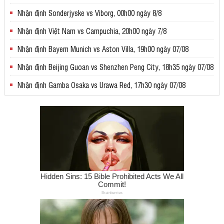
Nhận định Sonderjyske vs Viborg, 00h00 ngày 8/8
Nhận định Việt Nam vs Campuchia, 20h00 ngày 7/8
Nhận định Bayern Munich vs Aston Villa, 19h00 ngày 07/08
Nhận định Beijing Guoan vs Shenzhen Peng City, 18h35 ngày 07/08
Nhận định Gamba Osaka vs Urawa Red, 17h30 ngày 07/08