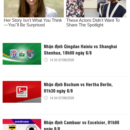
Nhận định Qingdao Hainiu vs Shanghai
Shenhua, 18h00 ngày 8/8
14:35 07/08/2026
Nhận định Bochum vs Hertha Berlin,
01h30 ngày 8/8
14:34 07/08/2026
Nhận định Cambuur vs Excelsior, 01h00
ngày 8/8