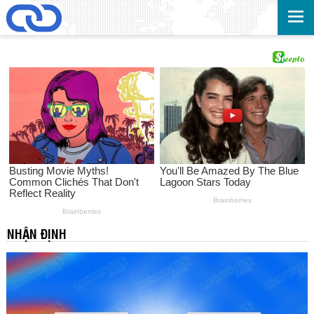
NHẬN ĐỊNH