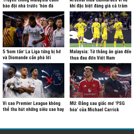
báo đội nhà trước ‘hòn đá
khí đặc biệt đáng giá cả trăm
tảng’ Việt Nam ở bán kết AFF
triệu bảng
Cup 2026
5 'bom tấn' La Liga từng bị hớ
Malaysia: Từ thắng ăn gian đến
và Diomande cần phá lời
thua đau đớn Việt Nam
nguyền
Vì sao Premier League không
MU: Đằng sau giấc mơ ‘PSG
thể thu hút những siêu sao hay
hóa’ của Michael Carrick
nhất thế giới?