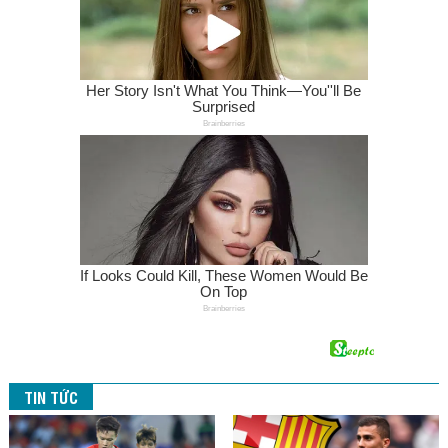
TIN TỨC