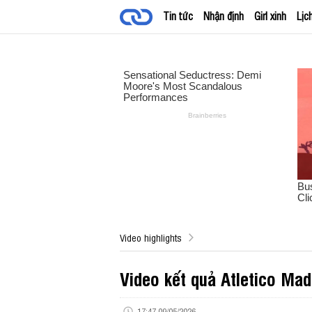
Tin tức
Nhận định
Girl xinh
Lịc
Video highlights
Video kết quả Atletico Ma
17:47 09/05/2026