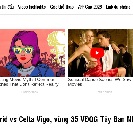
h thi đấu
Video highlights
Góc thể thao
AFF Cup 2026
Link dự phòng
drid vs Celta Vigo, vòng 35 VĐQG Tây Ban N