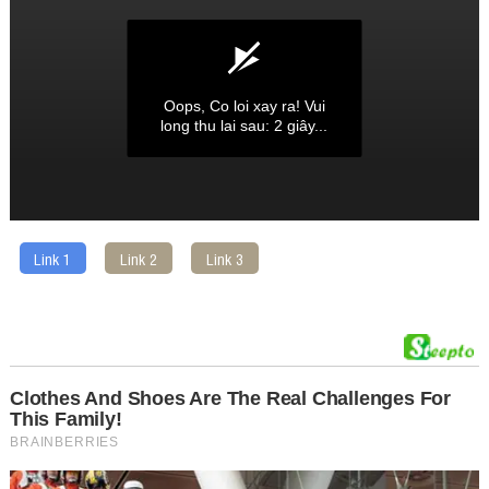
Oops, Co loi xay ra!
Vui
long thu lai sau: 0 giây...
Link 1
Link 2
Link 3