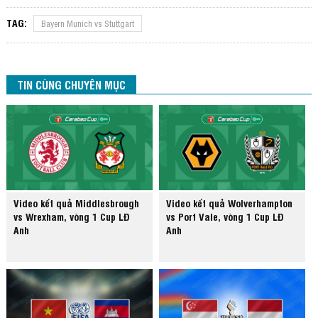
TAG:
Bayern Munich vs Stuttgart
TIN CÙNG CHUYÊN MỤC
Video kết quả Middlesbrough
Video kết quả Wolverhampton
vs Wrexham, vòng 1 Cup LĐ
vs Port Vale, vòng 1 Cup LĐ
Anh
Anh