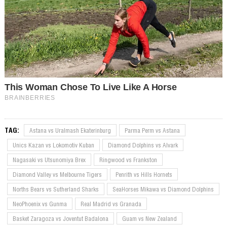
TAG:
Astana vs Uralmash Ekaterinburg
Parma Perm vs Astana
Unics Kazan vs Lokomotiv Kuban
Diamond Dolphins vs Alvark
Nagasaki vs Utsunomiya Brex
Ringwood vs Frankston
Diamond Valley vs Melbourne Tigers
Penrith vs Hills Hornets
Norths Bears vs Sutherland Sharks
SeaHorses Mikawa vs Diamond Dolphins
NeoPhoenix vs Gunma
Real Madrid vs Granada
Basket Zaragoza vs Joventut Badalona
Guam vs New Zealand