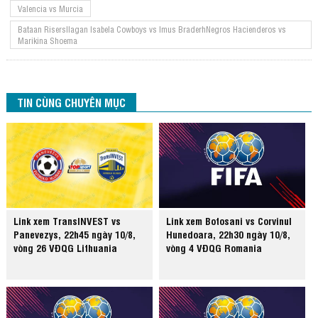
Valencia vs Murcia
Bataan RisersIlagan Isabela Cowboys vs Imus BraderhNegros Hacienderos vs
Marikina Shoema
TIN CÙNG CHUYÊN MỤC
Link xem TransINVEST vs
Link xem Botosani vs Corvinul
Panevezys, 22h45 ngày 10/8,
Hunedoara, 22h30 ngày 10/8,
vòng 26 VĐQG Lithuania
vòng 4 VĐQG Romania