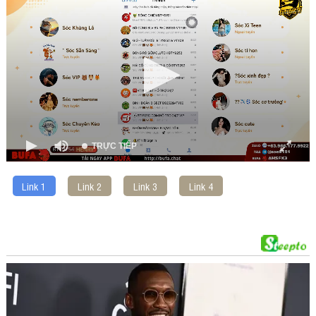
of
00:00
TRỰC TIẾP
Link 1
Link 2
Link 3
Link 4