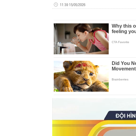
11:39 15/05/2026
Volume
0%