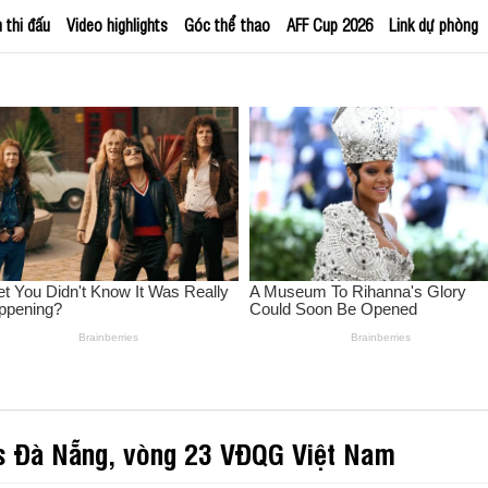
h thi đấu
Video highlights
Góc thể thao
AFF Cup 2026
Link dự phòng
s Đà Nẵng, vòng 23 VĐQG Việt Nam