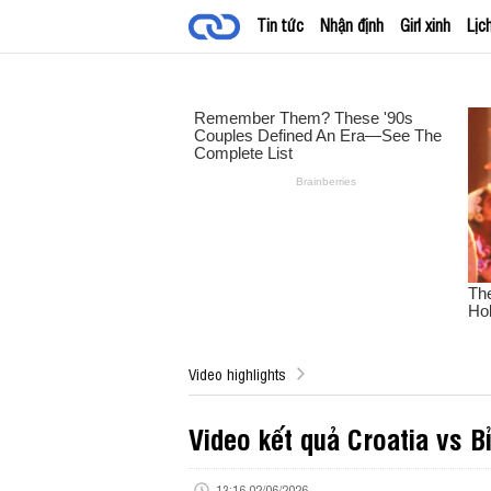
Tin tức
Nhận định
Girl xinh
Lịc
Video highlights
Video kết quả Croatia vs B
13:16 02/06/2026