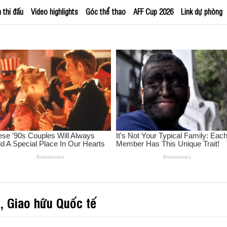
h thi đấu
Video highlights
Góc thể thao
AFF Cup 2026
Link dự phòng
ỉ, Giao hữu Quốc tế