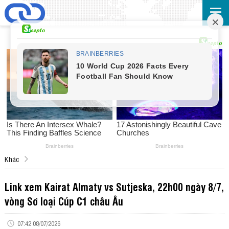
Khác
Link xem Kairat Almaty vs Sutjeska, 22h00 ngày 8/7,
vòng Sơ loại Cúp C1 châu Âu
07:42 08/07/2026