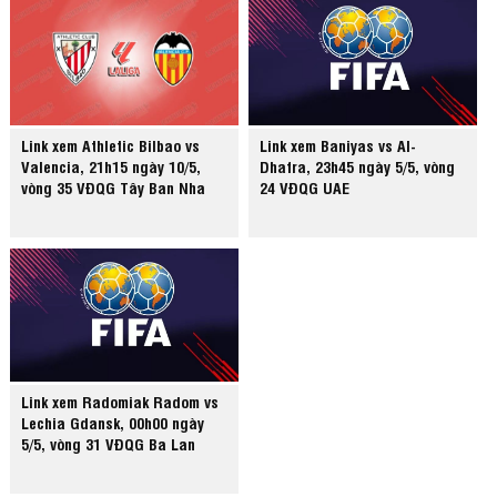
Link xem Athletic Bilbao vs
Link xem Baniyas vs Al-
Valencia, 21h15 ngày 10/5,
Dhafra, 23h45 ngày 5/5, vòng
vòng 35 VĐQG Tây Ban Nha
24 VĐQG UAE
Link xem Radomiak Radom vs
Lechia Gdansk, 00h00 ngày
5/5, vòng 31 VĐQG Ba Lan