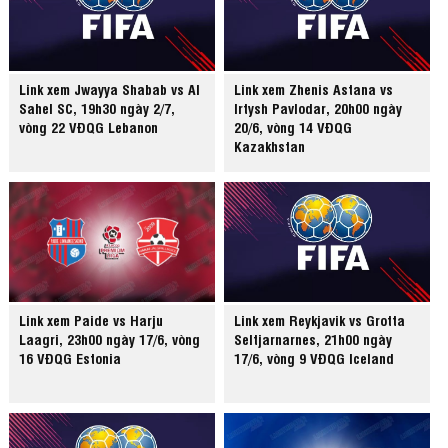
Link xem Jwayya Shabab vs Al
Link xem Zhenis Astana vs
Sahel SC, 19h30 ngày 2/7,
Irtysh Pavlodar, 20h00 ngày
vòng 22 VĐQG Lebanon
20/6, vòng 14 VĐQG
Kazakhstan
Link xem Paide vs Harju
Link xem Reykjavik vs Grotta
Laagri, 23h00 ngày 17/6, vòng
Seltjarnarnes, 21h00 ngày
16 VĐQG Estonia
17/6, vòng 9 VĐQG Iceland