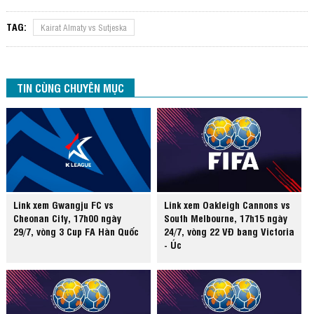
TAG:
Kairat Almaty vs Sutjeska
TIN CÙNG CHUYÊN MỤC
Link xem Gwangju FC vs
Link xem Oakleigh Cannons vs
Cheonan City, 17h00 ngày
South Melbourne, 17h15 ngày
29/7, vòng 3 Cup FA Hàn Quốc
24/7, vòng 22 VĐ bang Victoria
- Úc