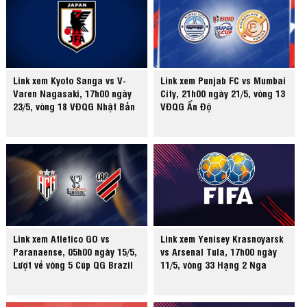
Link xem Kyoto Sanga vs V-
Link xem Punjab FC vs Mumbai
Varen Nagasaki, 17h00 ngày
City, 21h00 ngày 21/5, vòng 13
23/5, vòng 18 VĐQG Nhật Bản
VĐQG Ấn Độ
Link xem Atletico GO vs
Link xem Yenisey Krasnoyarsk
Paranaense, 05h00 ngày 15/5,
vs Arsenal Tula, 17h00 ngày
Lượt về vòng 5 Cúp QG Brazil
11/5, vòng 33 Hạng 2 Nga