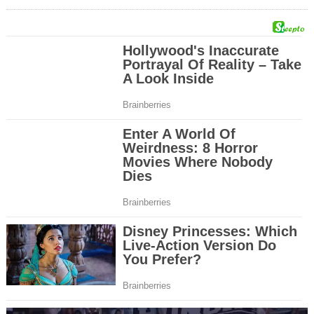
00:00