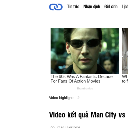
Tin tức
Nhận định
Girl xinh
Lịc
Video highlights
Video kết quả Man City vs
17:50 13/05/2026