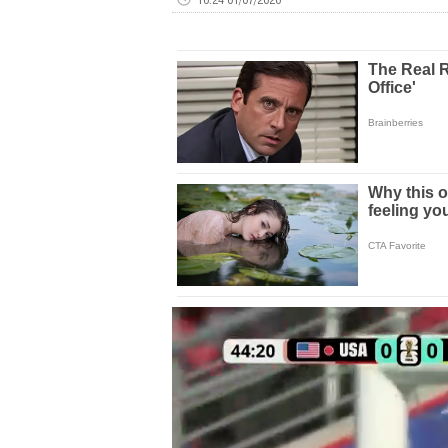
00:00
of
00:40
Volume
0%