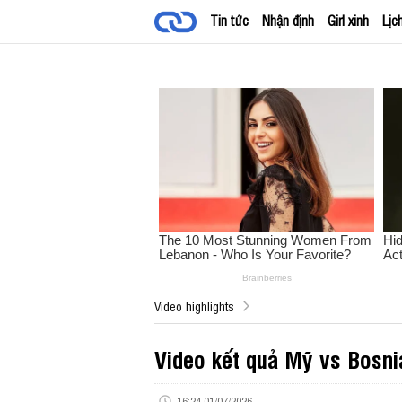
Tin tức
Nhận định
Girl xinh
Lịc
Video highlights
Video kết quả Mỹ vs Bosni
16:24 01/07/2026