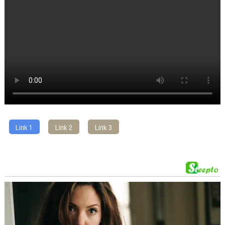
Link 1
Link 2
Link 3