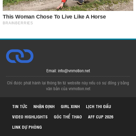
Email: info@vnmotion.net
Chỉ được phát hành lại thông tin từ website này nếu có sự đồng ý bằng
văn bản của vnmotion.net
TIN TỨC
NHẬN ĐỊNH
GIRL XINH
LỊCH THI ĐẤU
VIDEO HIGHLIGHTS
GÓC THỂ THAO
AFF CUP 2026
LINK DỰ PHÒNG