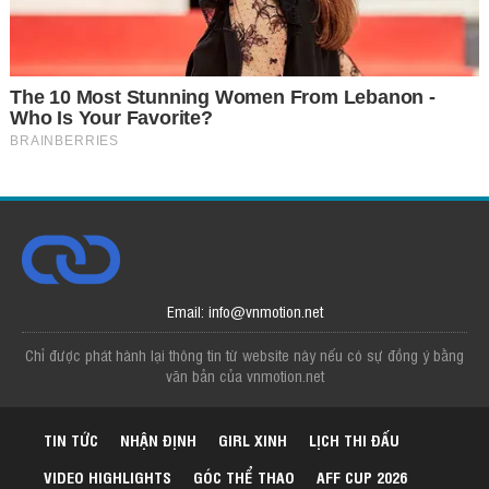
Email: info@vnmotion.net
Chỉ được phát hành lại thông tin từ website này nếu có sự đồng ý bằng
văn bản của vnmotion.net
TIN TỨC
NHẬN ĐỊNH
GIRL XINH
LỊCH THI ĐẤU
VIDEO HIGHLIGHTS
GÓC THỂ THAO
AFF CUP 2026