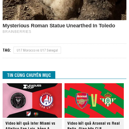
TAG:
U17 Morocco vs U17 Senegal
TIN CÙNG CHUYÊN MỤC
Video kết quả Inter Miami vs
Video kết quả Arsenal vs Real
Atletico San Luis, bảng A
Betis, Giao hữu CLB