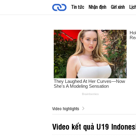
Tin tức
Nhận định
Girl xinh
Lịc
Video highlights
Video kết quả U19 Indone