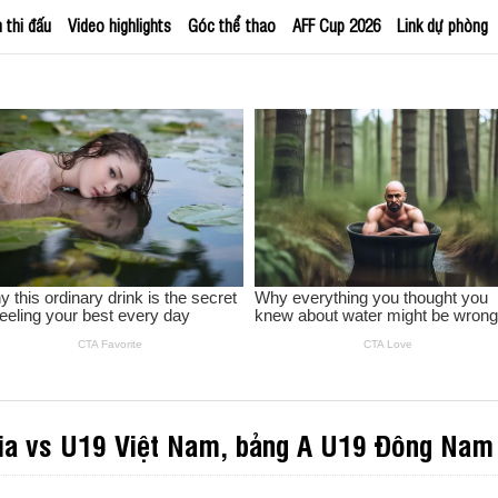
h thi đấu
Video highlights
Góc thể thao
AFF Cup 2026
Link dự phòng
sia vs U19 Việt Nam, bảng A U19 Đông Nam