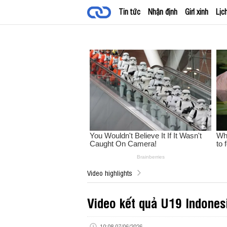
Tin tức
Nhận định
Girl xinh
Lịc
Video highlights
Video kết quả U19 Indone
10:08 07/06/2026