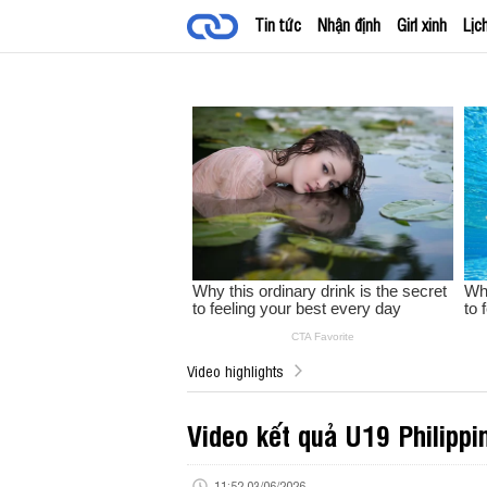
Tin tức
Nhận định
Girl xinh
Lịc
Video highlights
Video kết quả U19 Philipp
11:52 03/06/2026