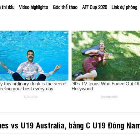
h thi đấu
Video highlights
Góc thể thao
AFF Cup 2026
Link dự phòng
ines vs U19 Australia, bảng C U19 Đông Na