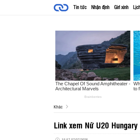
Tin tức
Nhận định
Girl xinh
Lịc
Khác
Link xem Nữ U20 Hungary 
15:57 07/07/2025