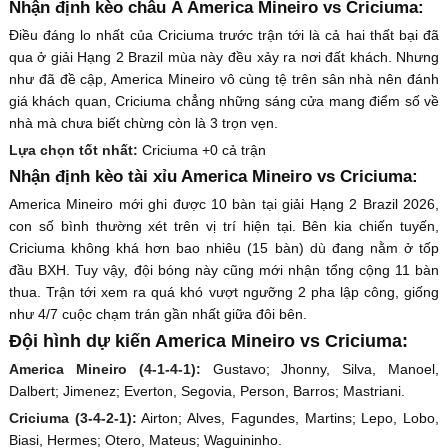
Nhận định kèo châu Á America Mineiro vs Criciuma:
Điều đáng lo nhất của Criciuma trước trận tới là cả hai thất bại đã
qua ở giải Hạng 2 Brazil mùa này đều xảy ra nơi đất khách. Nhưng
như đã đề cập, America Mineiro vô cùng tệ trên sân nhà nên đánh
giá khách quan, Criciuma chẳng những sáng cửa mang điểm số về
nhà mà chưa biết chừng còn là 3 trọn vẹn.
Lựa chọn tốt nhất:
Criciuma +0 cả trận
Nhận định kèo tài xỉu America Mineiro vs Criciuma:
America Mineiro mới ghi được 10 bàn tại giải Hạng 2 Brazil 2026,
con số bình thường xét trên vị trí hiện tại. Bên kia chiến tuyến,
Criciuma không khá hơn bao nhiêu (15 bàn) dù đang nằm ở tốp
đầu BXH. Tuy vậy, đội bóng này cũng mới nhận tổng cộng 11 bàn
thua. Trận tới xem ra quá khó vượt ngưỡng 2 pha lập công, giống
như 4/7 cuộc chạm trán gần nhất giữa đôi bên.
Đội hình dự kiến America Mineiro vs Criciuma:
America Mineiro (4-1-4-1):
Gustavo; Jhonny, Silva, Manoel,
Dalbert; Jimenez; Everton, Segovia, Person, Barros; Mastriani.
Criciuma (3-4-2-1):
Airton; Alves, Fagundes, Martins; Lepo, Lobo,
Biasi, Hermes; Otero, Mateus; Waguininho.