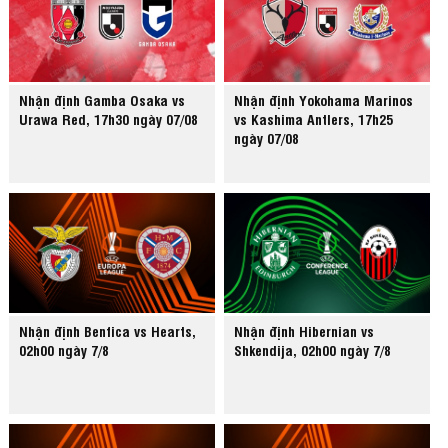
Nhận định Gamba Osaka vs
Nhận định Yokohama Marinos
Urawa Red, 17h30 ngày 07/08
vs Kashima Antlers, 17h25
ngày 07/08
Nhận định Benfica vs Hearts,
Nhận định Hibernian vs
02h00 ngày 7/8
Shkendija, 02h00 ngày 7/8