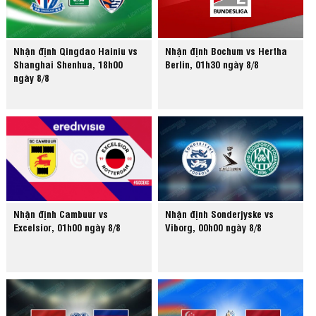
Nhận định Qingdao Hainiu vs
Nhận định Bochum vs Hertha
Shanghai Shenhua, 18h00
Berlin, 01h30 ngày 8/8
ngày 8/8
Nhận định Cambuur vs
Nhận định Sonderjyske vs
Excelsior, 01h00 ngày 8/8
Viborg, 00h00 ngày 8/8