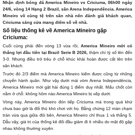
Nhận định bóng đá America Mineiro vs Criciuma, 06h00 ngày
24/6, vòng 14 Hạng 2 Brazil, sân Arena Independência. America
Mineiro vô cùng tệ trên sân nhà nên đánh giá khách quan,
Criciuma sáng cửa mang điểm số về nhà.
Số liệu thống kê về America Mineiro gặp
Criciuma:
Cuối cùng phải đến vòng 13 vừa rồi,
America Mineiro mới có
thắng lợi đầu tiên tại Brazil Serie B 2026,
thậm chí tỷ số lên đến
3-0. Nhưng điều trớ trêu ở chỗ khúc khải hoàn được cất lên trên
sân khách.
Trước đó 2/3 điểm mà America Mineiro kiếm được cũng từ những
chuyến hành quân. Như vậy dưới mái vòm Arena Independência,
America Mineiro mới gặt hái đúng 1 điểm duy nhất. Mấu chốt còn
nằm ở chỗ: không hôm nào America Mineiro bị xếp dưới.
Vòng này, America Mineiro đón tiếp Criciuma mà trong quá khứ
chưa bao giờ là đối thủ khó chơi với họ. Bằng chứng 12 màn chạm
trán vừa qua giữa đôi bên, America Mineiro chỉ thua 1 và thắng 5.
Dẫu vậy, giá trị của thống kê đối đầu giảm đi ít nhiều do mật độ gặp
nhau không thường xuyên.