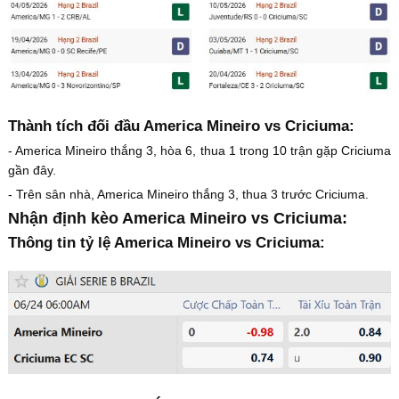
Thành tích đối đầu America Mineiro vs Criciuma:
- America Mineiro thắng 3, hòa 6, thua 1 trong 10 trận gặp Criciuma
gần đây.
- Trên sân nhà, America Mineiro thắng 3, thua 3 trước Criciuma.
Nhận định kèo America Mineiro vs Criciuma:
Thông tin tỷ lệ America Mineiro vs Criciuma: