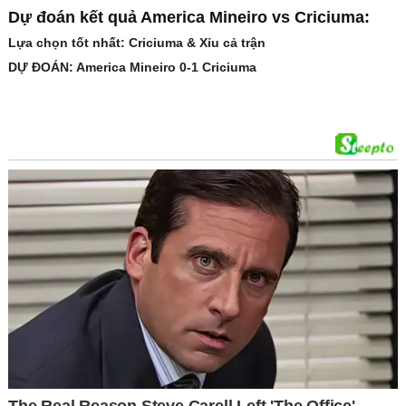
Dự đoán kết quả America Mineiro vs Criciuma:
Lựa chọn tốt nhất: Criciuma & Xỉu cả trận
DỰ ĐOÁN: America Mineiro 0-1 Criciuma