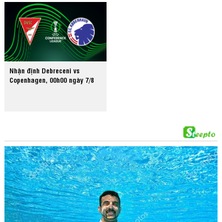
Nhận định Debreceni vs
Copenhagen, 00h00 ngày 7/8