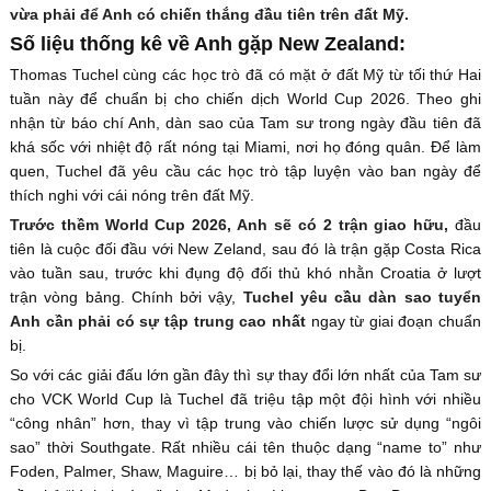
vừa phải để Anh có chiến thắng đầu tiên trên đất Mỹ.
Số liệu thống kê về Anh gặp New Zealand:
Thomas Tuchel cùng các học trò đã có mặt ở đất Mỹ từ tối thứ Hai
tuần này để chuẩn bị cho chiến dịch World Cup 2026. Theo ghi
nhận từ báo chí Anh, dàn sao của Tam sư trong ngày đầu tiên đã
khá sốc với nhiệt độ rất nóng tại Miami, nơi họ đóng quân. Để làm
quen, Tuchel đã yêu cầu các học trò tập luyện vào ban ngày để
thích nghi với cái nóng trên đất Mỹ.
Trước thềm World Cup 2026, Anh sẽ có 2 trận giao hữu,
đầu
tiên là cuộc đối đầu với New Zeland, sau đó là trận gặp Costa Rica
vào tuần sau, trước khi đụng độ đối thủ khó nhằn Croatia ở lượt
trận vòng bảng. Chính bởi vậy,
Tuchel yêu cầu dàn sao tuyển
Anh cần phải có sự tập trung cao nhất
ngay từ giai đoạn chuẩn
bị.
So với các giải đấu lớn gần đây thì sự thay đổi lớn nhất của Tam sư
cho VCK World Cup là Tuchel đã triệu tập một đội hình với nhiều
“công nhân” hơn, thay vì tập trung vào chiến lược sử dụng “ngôi
sao” thời Southgate. Rất nhiều cái tên thuộc dạng “name to” như
Foden, Palmer, Shaw, Maguire… bị bỏ lại, thay thế vào đó là những