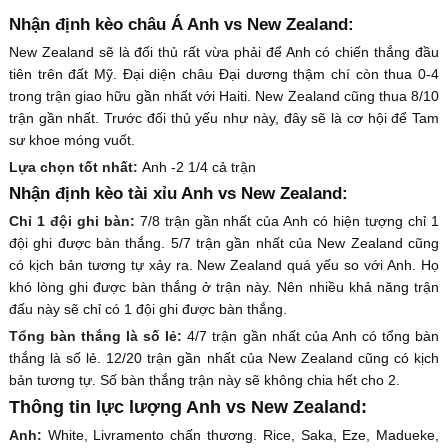
Nhận định kèo châu Á Anh vs New Zealand:
New Zealand sẽ là đối thủ rất vừa phải để Anh có chiến thắng đầu
tiên trên đất Mỹ. Đại diện châu Đại dương thậm chí còn thua 0-4
trong trận giao hữu gần nhất với Haiti. New Zealand cũng thua 8/10
trận gần nhất. Trước đối thủ yếu như này, đây sẽ là cơ hội để Tam
sư khoe móng vuốt.
Lựa chọn tốt nhất:
Anh -2 1/4 cả trận
Nhận định kèo tài xỉu Anh vs New Zealand:
Chỉ 1 đội ghi bàn:
7/8 trận gần nhất của Anh có hiện tượng chỉ 1
đội ghi được bàn thắng. 5/7 trận gần nhất của New Zealand cũng
có kịch bản tương tự xảy ra. New Zealand quá yếu so với Anh. Họ
khó lòng ghi được bàn thắng ở trận này. Nên nhiều khả năng trận
đấu này sẽ chỉ có 1 đội ghi được bàn thắng.
Tổng bàn thắng là số lẻ:
4/7 trận gần nhất của Anh có tổng bàn
thắng là số lẻ. 12/20 trận gần nhất của New Zealand cũng có kịch
bản tương tự. Số bàn thắng trận này sẽ không chia hết cho 2.
Thông tin lực lượng Anh vs New Zealand:
Anh:
White, Livramento chấn thương. Rice, Saka, Eze, Madueke,