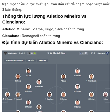
trận một chiều được thiết lập, trận đấu rất dễ chạm hoặc vượt mốc
3 bàn thắng.
Thông tin lực lượng Atletico Mineiro vs
Cienciano:
Atletico Mineiro:
Scarpa, Hugo, Silva chấn thương.
Cienciano:
Romagnoli chấn thương.
Đội hình dự kiến Atletico Mineiro vs Cienciano: