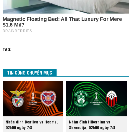
TAG:
TIN CÙNG CHUYÊN MỤC
Nhận định Benfica vs Hearts,
Nhận định Hibernian vs
02h00 ngày 7/8
Shkendija, 02h00 ngày 7/8