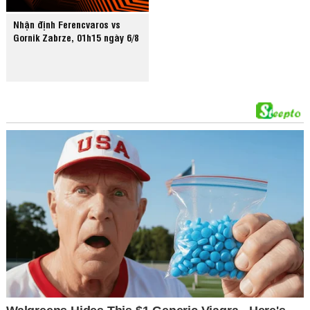
Nhận định Ferencvaros vs
Gornik Zabrze, 01h15 ngày 6/8