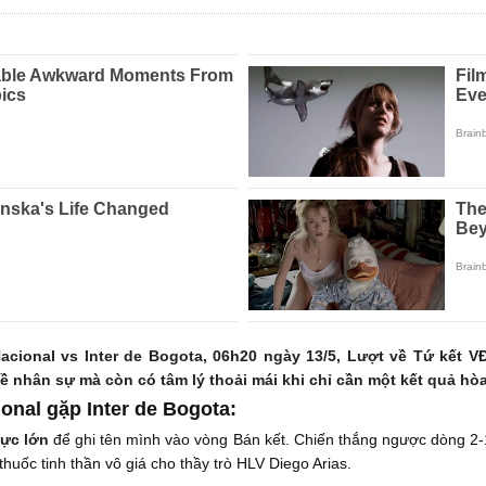
cional vs Inter de Bogota, 06h20 ngày 13/5, Lượt về Tứ kết V
 nhân sự mà còn có tâm lý thoải mái khi chỉ cần một kết quả hòa 
ional gặp Inter de Bogota:
cực lớn
để ghi tên mình vào vòng Bán kết. Chiến thắng ngược dòng 2-1
thuốc tinh thần vô giá cho thầy trò HLV Diego Arias.