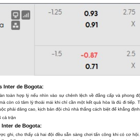
s Inter de Bogota:
n toàn hợp lý nếu nhìn vào sự chênh lệch về đẳng cấp và phong độ 
còn có tâm lý thoải mái khi chỉ cần một kết quả hòa là đủ đi tiếp. Tuy
uộc phải dâng cao, kịch bản đội chủ nhà thắng cách biệt để khẳng định
4 cả trận
s Inter de Bogota:
ược ghi, cho thấy cả hai đội đều sẵn sàng chơi tấn công khi có cơ hội