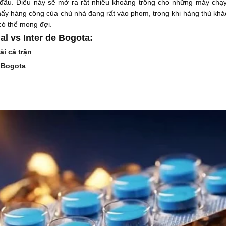
đầu. Điều này sẽ mở ra rất nhiều khoảng trống cho những máy chạ
 thấy hàng công của chủ nhà đang rất vào phom, trong khi hàng thủ kh
ó thể mong đợi.
al vs Inter de Bogota:
ài cả trận
e Bogota