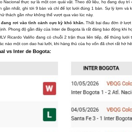
tico Nacional thực sự là một con quái vật. Theo dữ liệu, họ đang duy t
n gần nhất, ghi tới 9 bàn và chỉ để lọt lưới đúng 1 bàn. Sự lỳ lợm và 
thử thách gần như không thể vượt qua vào lúc này.
 đang rơi vào tình cảnh cực kỳ khó khăn.
Thất bại đau đớn ở lượt 
ịnh. Phong độ gần đây của Inter de Bogota là rất đáng báo động khi họ 
V Ricardo Valiño đang có chuỗi 2 trận thua liên tiếp, để thủng lưới 
ác nào một con dao hai lưỡi, khi hàng thủ của họ vốn đã chơi rất hớ hê
al vs Inter de Bogota: