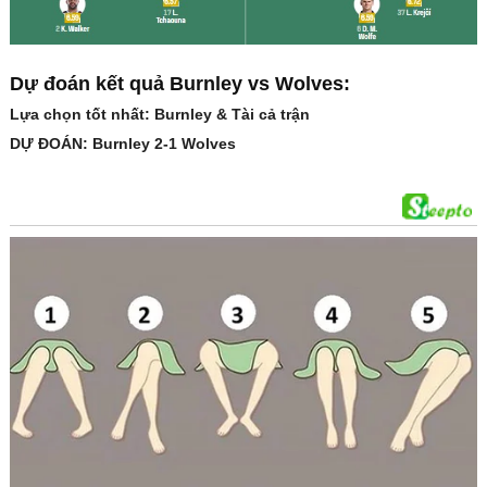
Dự đoán kết quả Burnley vs Wolves:
Lựa chọn tốt nhất: Burnley & Tài cả trận
DỰ ĐOÁN: Burnley 2-1 Wolves