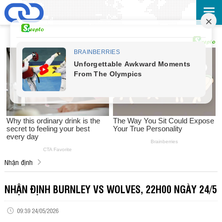
Nhận định
NHẬN ĐỊNH BURNLEY VS WOLVES, 22H00 NGÀY 24/5
09:39 24/05/2026