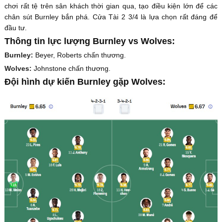
chơi rất tệ trên sân khách thời gian qua, tạo điều kiện lớn để các
chân sút Burnley bắn phá. Cửa Tài 2 3/4 là lựa chọn rất đáng để
đầu tư.
Thông tin lực lượng Burnley vs Wolves:
Burnley:
Beyer, Roberts chấn thương.
Wolves:
Johnstone chấn thương.
Đội hình dự kiến Burnley gặp Wolves: