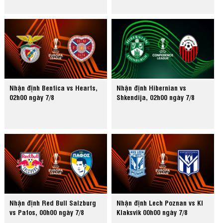
Nhận định Benfica vs Hearts,
Nhận định Hibernian vs
02h00 ngày 7/8
Shkendija, 02h00 ngày 7/8
Nhận định Red Bull Salzburg
Nhận định Lech Poznan vs KI
vs Pafos, 00h00 ngày 7/8
Klaksvik 00h00 ngày 7/8