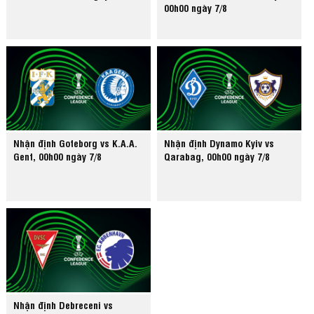
00h00 ngày 7/8
Nhận định Goteborg vs K.A.A.
Nhận định Dynamo Kyiv vs
Gent, 00h00 ngày 7/8
Qarabag, 00h00 ngày 7/8
Nhận định Debreceni vs