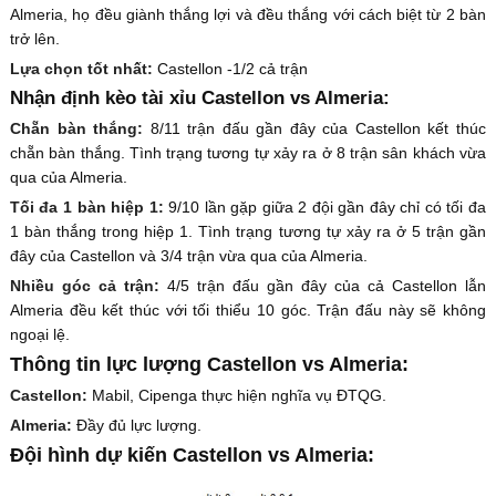
Almeria, họ đều giành thắng lợi và đều thắng với cách biệt từ 2 bàn
trở lên.
Lựa chọn tốt nhất:
Castellon -1/2 cả trận
Nhận định kèo tài xỉu Castellon vs Almeria:
Chẵn bàn thắng:
8/11 trận đấu gần đây của Castellon kết thúc
chẵn bàn thắng. Tình trạng tương tự xảy ra ở 8 trận sân khách vừa
qua của Almeria.
Tối đa 1 bàn hiệp 1:
9/10 lần gặp giữa 2 đội gần đây chỉ có tối đa
1 bàn thắng trong hiệp 1. Tình trạng tương tự xảy ra ở 5 trận gần
đây của Castellon và 3/4 trận vừa qua của Almeria.
Nhiều góc cả trận:
4/5 trận đấu gần đây của cả Castellon lẫn
Almeria đều kết thúc với tối thiểu 10 góc. Trận đấu này sẽ không
ngoại lệ.
Thông tin lực lượng Castellon vs Almeria:
Castellon:
Mabil, Cipenga thực hiện nghĩa vụ ĐTQG.
Almeria:
Đầy đủ lực lượng.
Đội hình dự kiến Castellon vs Almeria: