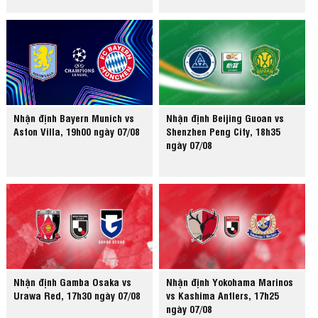
Nhận định Bayern Munich vs
Nhận định Beijing Guoan vs
Aston Villa, 19h00 ngày 07/08
Shenzhen Peng City, 18h35
ngày 07/08
Nhận định Gamba Osaka vs
Nhận định Yokohama Marinos
Urawa Red, 17h30 ngày 07/08
vs Kashima Antlers, 17h25
ngày 07/08