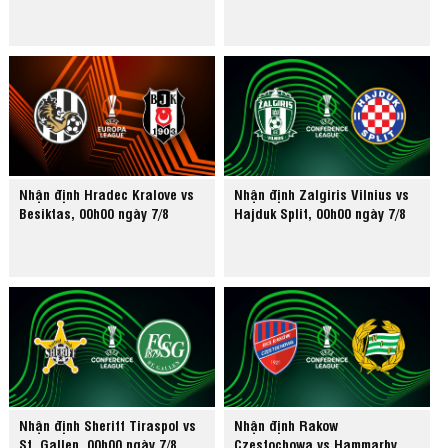
Nhận định Hradec Kralove vs
Nhận định Zalgiris Vilnius vs
Besiktas, 00h00 ngày 7/8
Hajduk Split, 00h00 ngày 7/8
Nhận định Sheriff Tiraspol vs
Nhận định Rakow
St. Gallen, 00h00 ngày 7/8
Czestochowa vs Hammarby,