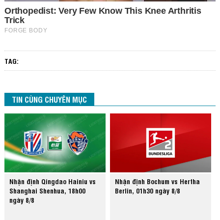
TAG:
TIN CÙNG CHUYÊN MỤC
Nhận định Qingdao Hainiu vs
Nhận định Bochum vs Hertha
Shanghai Shenhua, 18h00
Berlin, 01h30 ngày 8/8
ngày 8/8