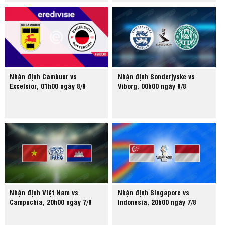
Nhận định Cambuur vs
Nhận định Sonderjyske vs
Excelsior, 01h00 ngày 8/8
Viborg, 00h00 ngày 8/8
Nhận định Việt Nam vs
Nhận định Singapore vs
Campuchia, 20h00 ngày 7/8
Indonesia, 20h00 ngày 7/8