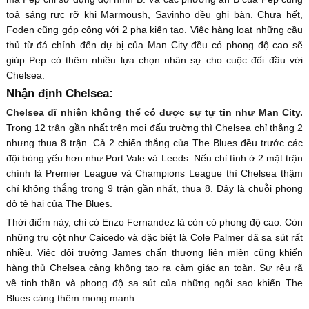
toả sáng rực rỡ khi Marmoush, Savinho đều ghi bàn. Chưa hết,
Foden cũng góp công với 2 pha kiến tạo. Việc hàng loạt những cầu
thủ từ đá chính đến dự bị của Man City đều có phong độ cao sẽ
giúp Pep có thêm nhiều lựa chọn nhân sự cho cuộc đối đầu với
Chelsea.
Nhận định Chelsea:
Chelsea dĩ nhiên không thể có được sự tự tin như Man City.
Trong 12 trận gần nhất trên mọi đấu trường thì Chelsea chỉ thắng 2
nhưng thua 8 trận. Cả 2 chiến thắng của The Blues đều trước các
đội bóng yếu hơn như Port Vale và Leeds. Nếu chỉ tính ở 2 mặt trận
chính là Premier League và Champions League thì Chelsea thậm
chí không thắng trong 9 trận gần nhất, thua 8. Đây là chuỗi phong
độ tệ hại của The Blues.
Thời điểm này, chỉ có Enzo Fernandez là còn có phong độ cao. Còn
những trụ cột như Caicedo và đặc biệt là Cole Palmer đã sa sút rất
nhiều. Việc đội trưởng James chấn thương liên miên cũng khiến
hàng thủ Chelsea càng không tạo ra cảm giác an toàn. Sự rệu rã
về tinh thần và phong độ sa sút của những ngôi sao khiến The
Blues càng thêm mong manh.