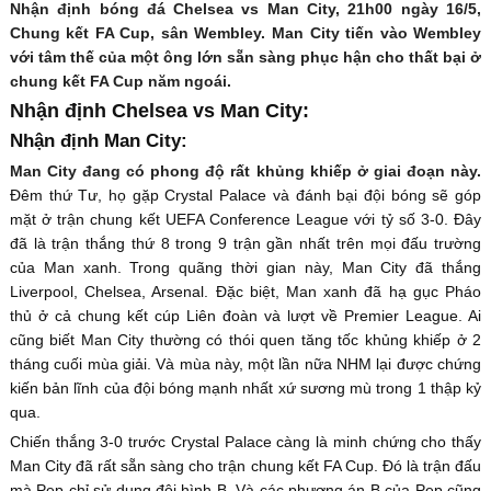
Nhận định bóng đá Chelsea vs Man City, 21h00 ngày 16/5,
Chung kết FA Cup, sân Wembley. Man City tiến vào Wembley
với tâm thế của một ông lớn sẵn sàng phục hận cho thất bại ở
chung kết FA Cup năm ngoái.
Nhận định Chelsea vs Man City:
Nhận định Man City:
Man City đang có phong độ rất khủng khiếp ở giai đoạn này.
Đêm thứ Tư, họ gặp Crystal Palace và đánh bại đội bóng sẽ góp
mặt ở trận chung kết UEFA Conference League với tỷ số 3-0. Đây
đã là trận thắng thứ 8 trong 9 trận gần nhất trên mọi đấu trường
của Man xanh. Trong quãng thời gian này, Man City đã thắng
Liverpool, Chelsea, Arsenal. Đặc biệt, Man xanh đã hạ gục Pháo
thủ ở cả chung kết cúp Liên đoàn và lượt về Premier League. Ai
cũng biết Man City thường có thói quen tăng tốc khủng khiếp ở 2
tháng cuối mùa giải. Và mùa này, một lần nữa NHM lại được chứng
kiến bản lĩnh của đội bóng mạnh nhất xứ sương mù trong 1 thập kỷ
qua.
Chiến thắng 3-0 trước Crystal Palace càng là minh chứng cho thấy
Man City đã rất sẵn sàng cho trận chung kết FA Cup. Đó là trận đấu
mà Pep chỉ sử dụng đội hình B. Và các phương án B của Pep cũng