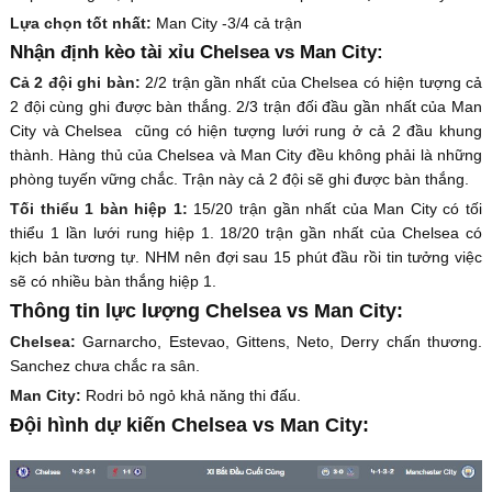
Lựa chọn tốt nhất:
Man City -3/4 cả trận
Nhận định kèo tài xỉu Chelsea vs Man City:
Cả 2 đội ghi bàn:
2/2 trận gần nhất của Chelsea có hiện tượng cả
2 đội cùng ghi được bàn thắng. 2/3 trận đối đầu gần nhất của Man
City và Chelsea cũng có hiện tượng lưới rung ở cả 2 đầu khung
thành. Hàng thủ của Chelsea và Man City đều không phải là những
phòng tuyến vững chắc. Trận này cả 2 đội sẽ ghi được bàn thắng.
Tối thiểu 1 bàn hiệp 1:
15/20 trận gần nhất của Man City có tối
thiểu 1 lần lưới rung hiệp 1. 18/20 trận gần nhất của Chelsea có
kịch bản tương tự. NHM nên đợi sau 15 phút đầu rồi tin tưởng việc
sẽ có nhiều bàn thắng hiệp 1.
Thông tin lực lượng Chelsea vs Man City:
Chelsea:
Garnarcho, Estevao, Gittens, Neto, Derry chấn thương.
Sanchez chưa chắc ra sân.
Man City:
Rodri bỏ ngỏ khả năng thi đấu.
Đội hình dự kiến Chelsea vs Man City: