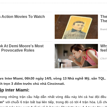
s Inter Miami, 06h30 ngày 14/5, vòng 13 Nhà nghề Mỹ, sân TQL. 
 trọn 3 điểm trước chủ nhà Cincinnati.
ặp Inter Miami:
rong những trận cầu hấp dẫn nhất vòng đấu này khi cả hai đội đều 
iểm"
với chuỗi 6 trận bất bại liên tiếp, trong đó có tới 4 trận hòa. Lối 