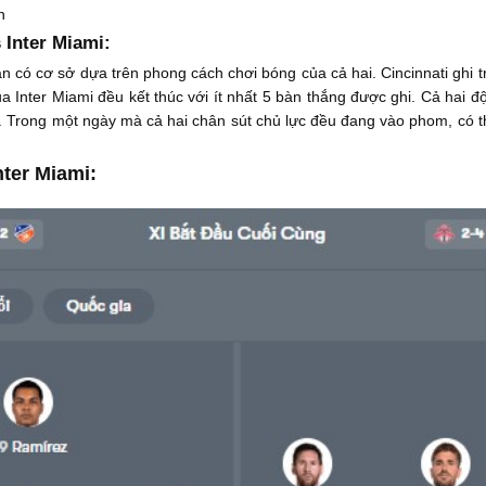
n
 Inter Miami:
àn có cơ sở dựa trên phong cách chơi bóng của cả hai. Cincinnati ghi t
ủa Inter Miami đều kết thúc với ít nhất 5 bàn thắng được ghi. Cả hai đ
g. Trong một ngày mà cả hai chân sút chủ lực đều đang vào phom, có 
nter Miami: