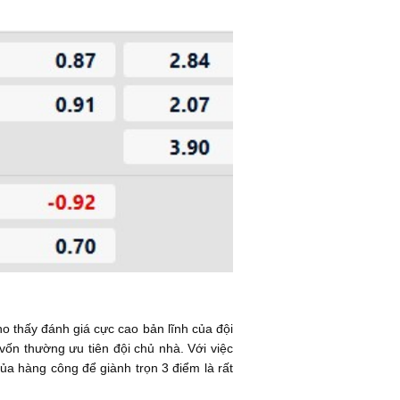
ho thấy đánh giá cực cao bản lĩnh của đội
vốn thường ưu tiên đội chủ nhà. Với việc
ủa hàng công để giành trọn 3 điểm là rất