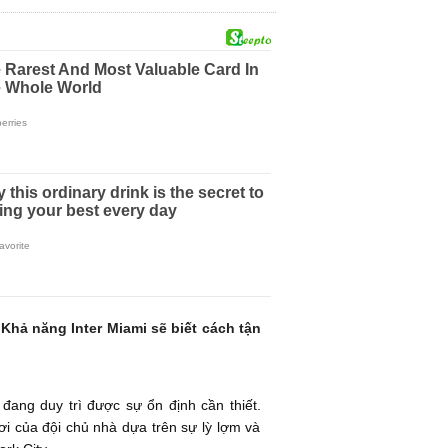
Khả năng Inter Miami sẽ biết cách tận
đang duy trì được sự ổn định cần thiết.
chơi của đội chủ nhà dựa trên sự lỳ lợm và