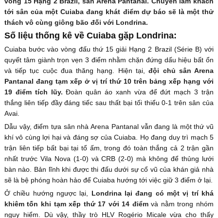
vòng 15 Hạng 2 Brazil, sân Arena Pantanal. Chuyến làm khách
tới sân của một Cuiaba đang khát điểm dự báo sẽ là một thử
thách vô cùng giông bão đối với Londrina.
Số liệu thống kê về Cuiaba gặp Londrina:
Cuiaba bước vào vòng đấu thứ 15 giải Hạng 2 Brazil (Série B) với
quyết tâm giành trọn vẹn 3 điểm nhằm chặn đứng dấu hiệu bất ổn
và tiếp tục cuộc đua thăng hạng. Hiện tại,
đội chủ sân Arena
Pantanal đang tạm xếp ở vị trí thứ 10 trên bảng xếp hạng với
19 điểm tích lũy.
Đoàn quân áo xanh vừa để đứt mạch 3 trận
thắng liên tiếp đầy đáng tiếc sau thất bại tối thiểu 0-1 trên sân của
Avai.
Dẫu vậy, điểm tựa sân nhà Arena Pantanal vẫn đang là một thứ vũ
khí vô cùng lợi hại và đáng sợ của Cuiaba. Họ đang duy trì mạch 5
trận liên tiếp bất bại tại tổ ấm, trong đó toàn thắng cả 2 trận gần
nhất trước Vila Nova (1-0) và CRB (2-0) mà không để thủng lưới
bàn nào. Bản lĩnh khi được thi đấu dưới sự cổ vũ của khán giả nhà
sẽ là bệ phóng hoàn hảo để Cuiaba hướng tới việc giữ 3 điểm ở lại.
Ở chiều hướng ngược lại,
Londrina lại đang có một vị trí khá
khiêm tốn khi tạm xếp thứ 17 với 14 điểm
và nằm trong nhóm
nguy hiểm. Dù vậy, thầy trò HLV Rogério Micale vừa cho thấy