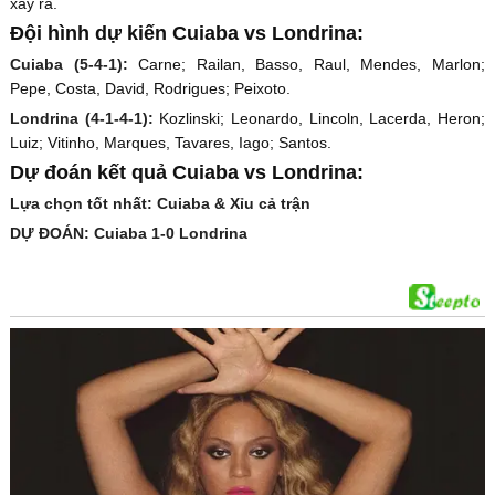
xảy ra.
Đội hình dự kiến Cuiaba vs Londrina:
Cuiaba (5-4-1):
Carne; Railan, Basso, Raul, Mendes, Marlon;
Pepe, Costa, David, Rodrigues; Peixoto.
Londrina (4-1-4-1):
Kozlinski; Leonardo, Lincoln, Lacerda, Heron;
Luiz; Vitinho, Marques, Tavares, Iago; Santos.
Dự đoán kết quả Cuiaba vs Londrina:
Lựa chọn tốt nhất: Cuiaba & Xỉu cả trận
DỰ ĐOÁN: Cuiaba 1-0 Londrina