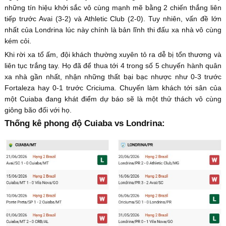
những tín hiệu khởi sắc vô cùng mạnh mẽ bằng 2 chiến thắng liên
tiếp trước Avai (3-2) và Athletic Club (2-0). Tuy nhiên, vấn đề lớn
nhất của Londrina lúc này chính là bản lĩnh thi đấu xa nhà vô cùng
kém cỏi.
Khi rời xa tổ ấm, đội khách thường xuyên tỏ ra dễ bị tổn thương và
liên tục trắng tay. Họ đã để thua tới 4 trong số 5 chuyến hành quân
xa nhà gần nhất, nhận những thất bại bạc nhược như 0-3 trước
Fortaleza hay 0-1 trước Criciuma. Chuyến làm khách tới sân của
một Cuiaba đang khát điểm dự báo sẽ là một thử thách vô cùng
giông bão đối với họ.
Thống kê phong độ Cuiaba vs Londrina: