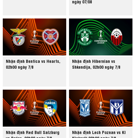
ngày 07/08
Nhận định Benfica vs Hearts,
Nhận định Hibernian vs
02h00 ngày 7/8
Shkendija, 02h00 ngày 7/8
Nhận định Red Bull Salzburg
Nhận định Lech Poznan vs KI
vs Pafos, 00h00 ngày 7/8
Klaksvik 00h00 ngày 7/8