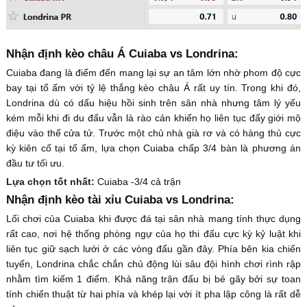
Nhận định kèo châu Á Cuiaba vs Londrina:
Cuiaba đang là điểm đến mang lại sự an tâm lớn nhờ phom độ cực
bay tại tổ ấm với tỷ lệ thắng kèo châu Á rất uy tín. Trong khi đó,
Londrina dù có dấu hiệu hồi sinh trên sân nhà nhưng tâm lý yếu
kém mỗi khi đi du đấu vẫn là rào cản khiến họ liên tục đẩy giới mộ
điệu vào thế cửa tử. Trước một chủ nhà già rơ và có hàng thủ cực
kỳ kiên cố tại tổ ấm, lựa chọn Cuiaba chấp 3/4 bàn là phương án
đầu tư tối ưu.
Lựa chọn tốt nhất:
Cuiaba -3/4 cả trận
Nhận định kèo tài xỉu Cuiaba vs Londrina:
Lối chơi của Cuiaba khi được đá tại sân nhà mang tính thực dụng
rất cao, nơi hệ thống phòng ngự của họ thi đấu cực kỳ kỷ luật khi
liên tục giữ sạch lưới ở các vòng đấu gần đây. Phía bên kia chiến
tuyến, Londrina chắc chắn chủ động lùi sâu đội hình chơi rình rập
nhằm tìm kiếm 1 điểm. Khả năng trận đấu bị bẻ gãy bởi sự toan
tính chiến thuật từ hai phía và khép lại với ít pha lập công là rất dễ