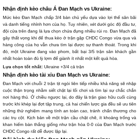
Nhận định kèo châu Á Đan Mạch vs Ukraine:
Mức kèo Đan Mạch chấp 3/4 bàn chủ yếu dựa vào lợi thế sân bãi
và danh tiếng nhỉnh hơn của họ. Tuy nhiên, xét dưới góc độ đầu tư,
đội cửa trên đang là lựa chọn chứa đựng nhiều rủi ro. Đan Mạch đã
gây thất vọng khi để thua kèo ở trận gặp CHDC Congo vừa qua và
hàng công của họ vẫn chưa tìm lại được sự thanh thoát. Trong khi
đó, một Ukraine đang vào phom, bất bại 3/5 trận sân khách gần
nhất hoàn toàn đủ lỳ lợm để giành ít nhất một kết quả hòa.
Lựa chọn tốt nhất:
Ukraine +3/4 cả trận
Nhận định kèo tài xỉu Đan Mạch vs Ukraine:
Đan Mạch với chuỗi 2 trận tịt ngòi liên tiếp nhiều khả năng sẽ nhập
cuộc thận trọng nhằm siết chặt lại lối chơi và tìm lại sự chắc chắn
nơi hàng thủ. Ở chiều ngược lại, do đây là trận giao hữu cuối cùng
trước khi khép lại đợt tập trung, cả hai chiến lược gia đều sẽ ưu tiên
những thử nghiệm mang tính an toàn cao, tránh chấn thương cho
các trụ cột. Kịch bản về một trận cầu chặt chẽ, ít khoảng trống và
khan hiếm bàn thắng giống như trận hòa 0-0 của Đan Mạch trước
CHDC Congo rất dễ được lặp lại.