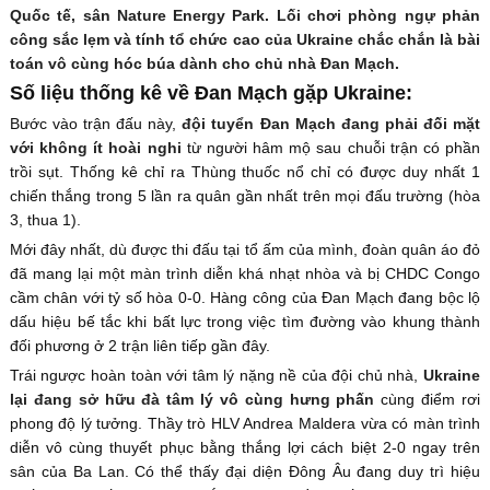
Quốc tế, sân Nature Energy Park. Lối chơi phòng ngự phản
công sắc lẹm và tính tổ chức cao của Ukraine chắc chắn là bài
toán vô cùng hóc búa dành cho chủ nhà Đan Mạch.
Số liệu thống kê về Đan Mạch gặp Ukraine:
Bước vào trận đấu này,
đội tuyển Đan Mạch đang phải đối mặt
với không ít hoài nghi
từ người hâm mộ sau chuỗi trận có phần
trồi sụt. Thống kê chỉ ra Thùng thuốc nổ chỉ có được duy nhất 1
chiến thắng trong 5 lần ra quân gần nhất trên mọi đấu trường (hòa
3, thua 1).
Mới đây nhất, dù được thi đấu tại tổ ấm của mình, đoàn quân áo đỏ
đã mang lại một màn trình diễn khá nhạt nhòa và bị CHDC Congo
cầm chân với tỷ số hòa 0-0. Hàng công của Đan Mạch đang bộc lộ
dấu hiệu bế tắc khi bất lực trong việc tìm đường vào khung thành
đối phương ở 2 trận liên tiếp gần đây.
Trái ngược hoàn toàn với tâm lý nặng nề của đội chủ nhà,
Ukraine
lại đang sở hữu đà tâm lý vô cùng hưng phấn
cùng điểm rơi
phong độ lý tưởng. Thầy trò HLV Andrea Maldera vừa có màn trình
diễn vô cùng thuyết phục bằng thắng lợi cách biệt 2-0 ngay trên
sân của Ba Lan. Có thể thấy đại diện Đông Âu đang duy trì hiệu