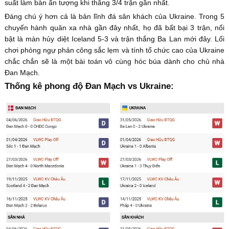
suất làm bàn ấn tượng khi thắng 3/4 trận gần nhất.
Đáng chú ý hơn cả là bản lĩnh đá sân khách của Ukraine. Trong 5
chuyến hành quân xa nhà gần đây nhất, họ đã bất bại 3 trận, nổi
bật là màn hủy diệt Iceland 5-3 và trận thắng Ba Lan mới đây. Lối
chơi phòng ngự phản công sắc lẹm và tính tổ chức cao của Ukraine
chắc chắn sẽ là một bài toán vô cùng hóc búa dành cho chủ nhà
Đan Mạch.
Thống kê phong độ Đan Mạch vs Ukraine: