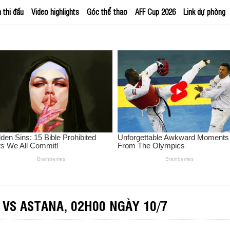
h thi đấu
Video highlights
Góc thể thao
AFF Cup 2026
Link dự phòng
VS ASTANA, 02H00 NGÀY 10/7