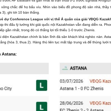
3 trước AF Elbasani và gần nhất là trận thua 0-2 trước Egnatia Rrogoz
 vững chắc để họ bấu víu. Nhìn vào biểu đồ phong độ sân nhà, thầy tr
a 3), ghi tới 10 bàn thắng.
vé dự Conference League với vị thế Á quân của giải VĐQG Kazak
hịp thi đấu lý tưởng khi giải quốc nội Kazakhstan vẫn đang diễn ra. 
tiếp gần nhất, trong đó có thắng lợi tối thiểu 1-0 trước Zhenis.
ại diện Kazakhstan chính là bản lĩnh đá sân khách khá nghèo nàn. Ast
hắng (hòa 3, thua 2). Hàng thủ liên tục mất tập trung và để thủng lưới 
 Astana: