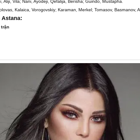
i, Aliji, Vila; Nani, Ayodeji, Qefalija, Berisha; Guindo, Mustapha.
kolovas, Kalaica, Vorogovskiy; Karaman, Merkel; Tomasov, Basmanov, A
 Astana:
 trận