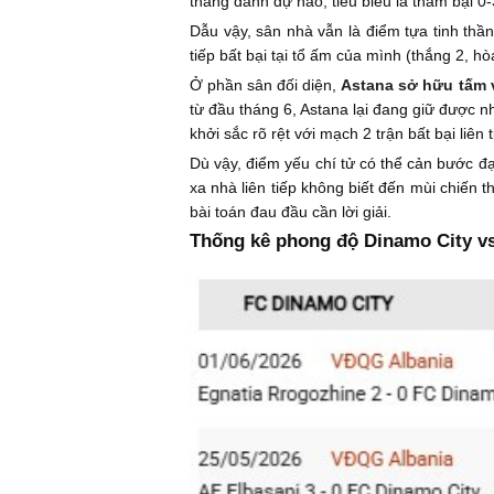
thắng danh dự nào, tiêu biểu là thảm bại 0-
Dẫu vậy, sân nhà vẫn là điểm tựa tinh thần
tiếp bất bại tại tổ ấm của mình (thắng 2, hò
Ở phần sân đối diện,
Astana sở hữu tấm 
từ đầu tháng 6, Astana lại đang giữ được n
khởi sắc rõ rệt với mạch 2 trận bất bại liên 
Dù vậy, điểm yếu chí tử có thể cản bước đ
xa nhà liên tiếp không biết đến mùi chiến t
bài toán đau đầu cần lời giải.
Thống kê phong độ Dinamo City vs