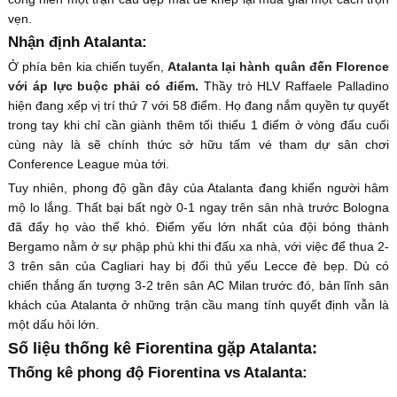
vẹn.
Nhận định Atalanta:
Ở phía bên kia chiến tuyến,
Atalanta lại hành quân đến Florence
với áp lực buộc phải có điểm.
Thầy trò HLV Raffaele Palladino
hiện đang xếp vị trí thứ 7 với 58 điểm. Họ đang nắm quyền tự quyết
trong tay khi chỉ cần giành thêm tối thiểu 1 điểm ở vòng đấu cuối
cùng này là sẽ chính thức sở hữu tấm vé tham dự sân chơi
Conference League mùa tới.
Tuy nhiên, phong độ gần đây của Atalanta đang khiến người hâm
mộ lo lắng. Thất bại bất ngờ 0-1 ngay trên sân nhà trước Bologna
đã đẩy họ vào thế khó. Điểm yếu lớn nhất của đội bóng thành
Bergamo nằm ở sự phập phù khi thi đấu xa nhà, với việc để thua 2-
3 trên sân của Cagliari hay bị đối thủ yếu Lecce đè bẹp. Dù có
chiến thắng ấn tượng 3-2 trên sân AC Milan trước đó, bản lĩnh sân
khách của Atalanta ở những trận cầu mang tính quyết định vẫn là
một dấu hỏi lớn.
Số liệu thống kê Fiorentina gặp Atalanta:
Thống kê phong độ Fiorentina vs Atalanta: