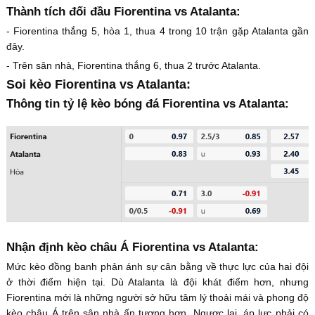
Thành tích đối đầu Fiorentina vs Atalanta:
- Fiorentina thắng 5, hòa 1, thua 4 trong 10 trận gặp Atalanta gần
đây.
- Trên sân nhà, Fiorentina thắng 6, thua 2 trước Atalanta.
Soi kèo Fiorentina vs Atalanta:
Thông tin tỷ lệ kèo bóng đá Fiorentina vs Atalanta:
Nhận định kèo châu Á Fiorentina vs Atalanta:
Mức kèo đồng banh phản ánh sự cân bằng về thực lực của hai đội
ở thời điểm hiện tại. Dù Atalanta là đội khát điểm hơn, nhưng
Fiorentina mới là những người sở hữu tâm lý thoải mái và phong độ
kèo châu Á trên sân nhà ấn tượng hơn. Ngược lại, áp lực phải có