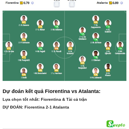
Dự đoán kết quả Fiorentina vs Atalanta:
Lựa chọn tốt nhất: Fiorentina & Tài cả trận
DỰ ĐOÁN: Fiorentina 2-1 Atalanta