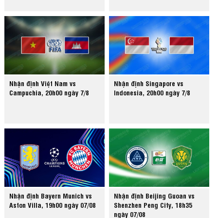
Nhận định Việt Nam vs
Nhận định Singapore vs
Campuchia, 20h00 ngày 7/8
Indonesia, 20h00 ngày 7/8
Nhận định Bayern Munich vs
Nhận định Beijing Guoan vs
Aston Villa, 19h00 ngày 07/08
Shenzhen Peng City, 18h35
ngày 07/08