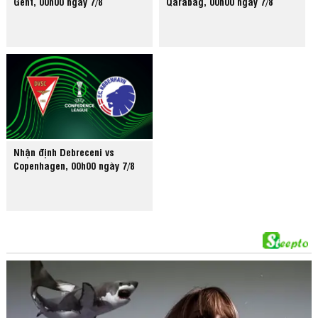
Gent, 00h00 ngày 7/8
Qarabag, 00h00 ngày 7/8
Nhận định Debreceni vs
Copenhagen, 00h00 ngày 7/8