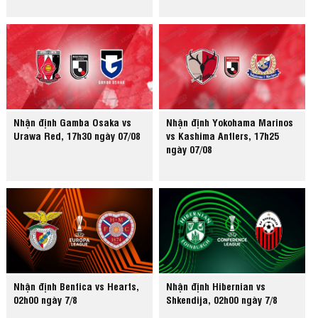
Nhận định Gamba Osaka vs
Nhận định Yokohama Marinos
Urawa Red, 17h30 ngày 07/08
vs Kashima Antlers, 17h25
ngày 07/08
Nhận định Benfica vs Hearts,
Nhận định Hibernian vs
02h00 ngày 7/8
Shkendija, 02h00 ngày 7/8