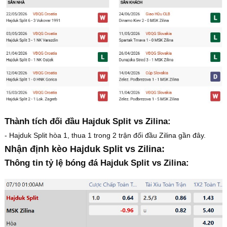
Thành tích đối đầu Hajduk Split vs Zilina:
- Hajduk Split hòa 1, thua 1 trong 2 trận đối đầu Zilina gần đây.
Nhận định kèo Hajduk Split vs Zilina:
Thông tin tỷ lệ bóng đá Hajduk Split vs Zilina: