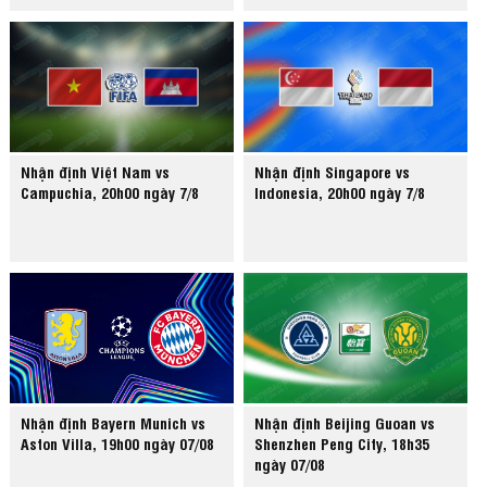
Nhận định Việt Nam vs
Nhận định Singapore vs
Campuchia, 20h00 ngày 7/8
Indonesia, 20h00 ngày 7/8
Nhận định Bayern Munich vs
Nhận định Beijing Guoan vs
Aston Villa, 19h00 ngày 07/08
Shenzhen Peng City, 18h35
ngày 07/08