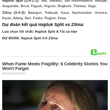
Hajduk Split (3-4-2-1):
Silic; Maresic, Van Hoorenbeeck, Melnjak;
Acapandie, Brruti, Pajaziti, Hrgovic; Brajkovic, Pukstas; Sego.
Zilina (3-4-3):
Badzgon; Paliscak, Kasa, Narimanidze; Hranica,
Kacer, Adang, Bari; Fasko, Roginic, Kosa.
Dự đoán kết quả Hajduk Split vs Zilina:
Lựa chọn tốt nhất: Hajduk Split & Tài cả trận
DỰ ĐOÁN: Hajduk Split 3-0 Zilina