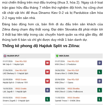
mùi chiến thắng trên mọi đấu trường (thua 3, hòa 2). Ngay cả ở loạt
trận giao hữu đầu tháng 7 nhằm thử nghiệm đội hình, họ cũng chơi
rất chật vật khi để thua Dinamo Kiev 0-2 và bị Pardubice cầm hòa
2-2 ngay trên sân nhà.
Đáng báo động hơn cả, bản lĩnh đi du đấu trên sân khách của
Zilina đang chạm đáy thất vọng. Đại diện Slovakia đã phải nhận tới
3 thất bại liên tiếp trong các chuyến hành quân xa nhà gần đây, để
thủng lưới 6 bàn và chỉ ghi được duy nhất 1 bàn danh dự.
Thống kê phong độ Hajduk Split vs Zilina: