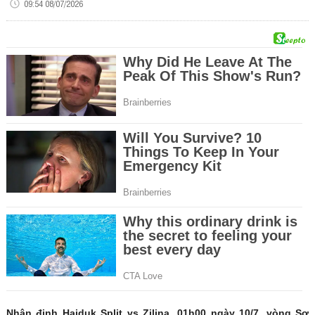
09:54 08/07/2026
Nhận định Hajduk Split vs Zilina, 01h00 ngày 10/7, vòng Sơ