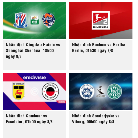
Nhận định Qingdao Hainiu vs
Nhận định Bochum vs Hertha
Shanghai Shenhua, 18h00
Berlin, 01h30 ngày 8/8
ngày 8/8
Nhận định Cambuur vs
Nhận định Sonderjyske vs
Excelsior, 01h00 ngày 8/8
Viborg, 00h00 ngày 8/8