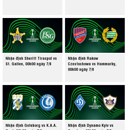
Nhận định Sheriff Tiraspol vs
Nhận định Rakow
St. Gallen, 00h00 ngày 7/8
Czestochowa vs Hammarby,
00h00 ngày 7/8
Nhận định Goteborg vs K.A.A.
Nhận định Dynamo Kyiv vs