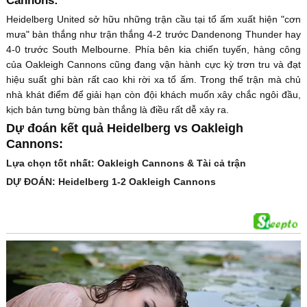
Cannons:
Heidelberg United sở hữu những trận cầu tại tổ ấm xuất hiện "cơn
mưa" bàn thắng như trận thắng 4-2 trước Dandenong Thunder hay
4-0 trước South Melbourne. Phía bên kia chiến tuyến, hàng công
của Oakleigh Cannons cũng đang vận hành cực kỳ trơn tru và đạt
hiệu suất ghi bàn rất cao khi rời xa tổ ấm. Trong thế trận mà chủ
nhà khát điểm để giải hạn còn đội khách muốn xây chắc ngôi đầu,
kịch bản tưng bừng bàn thắng là điều rất dễ xảy ra.
Dự đoán kết quả Heidelberg vs Oakleigh
Cannons:
Lựa chọn tốt nhất: Oakleigh Cannons & Tài cả trận
DỰ ĐOÁN: Heidelberg 1-2 Oakleigh Cannons