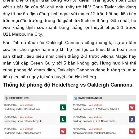
với sự bất ổn của đội chủ nhà, thầy trò HLV Chris Taylor vẫn đang
duy trì sự ổn định đáng kinh ngạc với mạch 12 trận bất bại liên tiếp
trên mọi đấu trường, trong đó giành tới 9 chiến thắng. Gần nhất, họ
vừa khẳng định sức mạnh bằng thắng lợi thuyết phục 3-1 trước
U21 Melbourne City.
Bản lĩnh du đấu của Oakleigh Cannons cũng mang lại sự an tâm
cực lớn cho người hâm mộ khi họ liên tục ca khúc khải hoàn trên
sân khách, tiêu biểu như chiến thắng 2-0 trước Altona Magic hay
màn vùi dập Green Gully tới 5 bàn không gỡ. Hừng hực khí thế
cùng phong độ chạm đỉnh, Oakleigh Cannons đang hướng tới mục
tiêu gieo sầu ngay tại sào huyệt của Heidelberg.
Thống kê phong độ Heidelberg vs Oakleigh Cannons: