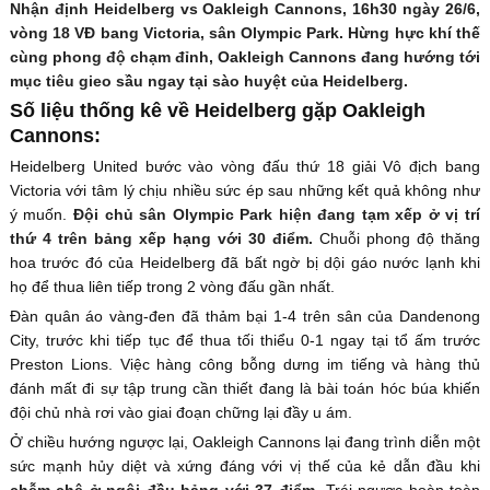
Nhận định Heidelberg vs Oakleigh Cannons, 16h30 ngày 26/6,
vòng 18 VĐ bang Victoria, sân Olympic Park. Hừng hực khí thế
cùng phong độ chạm đỉnh, Oakleigh Cannons đang hướng tới
mục tiêu gieo sầu ngay tại sào huyệt của Heidelberg.
Số liệu thống kê về Heidelberg gặp Oakleigh
Cannons:
Heidelberg United bước vào vòng đấu thứ 18 giải Vô địch bang
Victoria với tâm lý chịu nhiều sức ép sau những kết quả không như
ý muốn.
Đội chủ sân Olympic Park hiện đang tạm xếp ở vị trí
thứ 4 trên bảng xếp hạng với 30 điểm.
Chuỗi phong độ thăng
hoa trước đó của Heidelberg đã bất ngờ bị dội gáo nước lạnh khi
họ để thua liên tiếp trong 2 vòng đấu gần nhất.
Đàn quân áo vàng-đen đã thảm bại 1-4 trên sân của Dandenong
City, trước khi tiếp tục để thua tối thiểu 0-1 ngay tại tổ ấm trước
Preston Lions. Việc hàng công bỗng dưng im tiếng và hàng thủ
đánh mất đi sự tập trung cần thiết đang là bài toán hóc búa khiến
đội chủ nhà rơi vào giai đoạn chững lại đầy u ám.
Ở chiều hướng ngược lại, Oakleigh Cannons lại đang trình diễn một
sức mạnh hủy diệt và xứng đáng với vị thế của kẻ dẫn đầu khi
chễm chệ ở ngôi đầu bảng với 37 điểm.
Trái ngược hoàn toàn