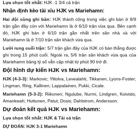
Lựa chọn tốt nhất:
HJK -1 3/4 cả trận
Nhận định kèo tài xỉu HJK vs Mariehamn:
Hai đội cùng ghi bàn:
HJK thành công trong việc ghi bàn ở 8/9
trận gần đây còn với Mariehamn là ở 6/10 trận vừa qua. Bên cạnh
đó, HJK ghi bàn ở 6/10 trận gần nhất trên sân nhà và với
Mariehamn là ở 7/10 trận sân khách vừa qua.
Lưới rung cuối trận:
5/7 trận gần đây của HJK có bàn thắng được
ghi trong 15 phút cuối. Ngoài ra, 5/6 trận sân khách vừa qua của
Mariehamn bảng tỷ số vẫn cập nhật từ phút 90 trở đi.
Đội hình dự kiến HJK vs Mariehamn:
HJK (4-3-3):
Markovic; Ylitolva, Levealahti, Tikkanen, Lyons-Foster;
Lingman, Ring, Kallinen; Lappalainen, Pukki, Cicale.
Mariehamn (5-3-2):
Riikonen; Ngulube, Nurmi, Lindgren, Koivisto,
Amankwah; Huttunen, Patut, Dosis; Dahlstrom, Andersson.
Dự đoán kết quả HJK vs Mariehamn:
Lựa chọn tốt nhất: HJK & Tài cả trận
DỰ ĐOÁN: HJK 3-1 Mariehamn