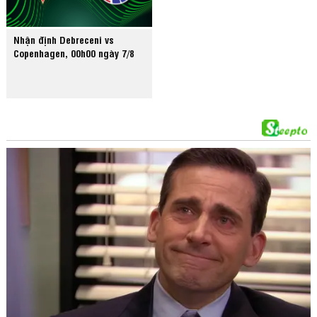
Nhận định Debreceni vs
Copenhagen, 00h00 ngày 7/8