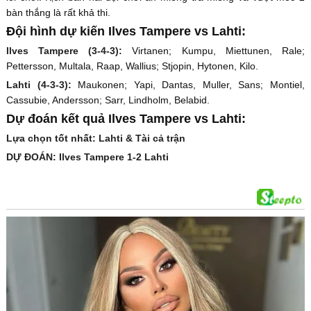
bàn thắng là rất khả thi.
Đội hình dự kiến Ilves Tampere vs Lahti:
Ilves Tampere (3-4-3):
Virtanen; Kumpu, Miettunen, Rale;
Pettersson, Multala, Raap, Wallius; Stjopin, Hytonen, Kilo.
Lahti (4-3-3):
Maukonen; Yapi, Dantas, Muller, Sans; Montiel,
Cassubie, Andersson; Sarr, Lindholm, Belabid.
Dự đoán kết quả Ilves Tampere vs Lahti:
Lựa chọn tốt nhất: Lahti & Tài cả trận
DỰ ĐOÁN: Ilves Tampere 1-2 Lahti