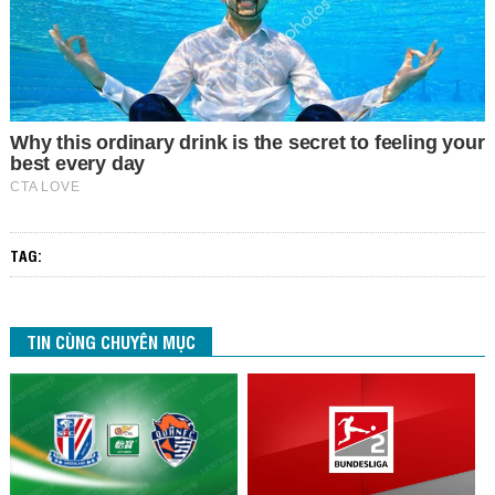
TAG:
TIN CÙNG CHUYÊN MỤC