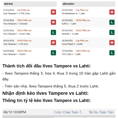
Thành tích đối đầu Ilves Tampere vs Lahti:
- Ilves Tampere thắng 3, hòa 4, thua 3 trong 10 trận gặp Lahti gần
đây.
- Trên sân nhà, Ilves Tampere thắng 5, thua 2 trước Lahti.
Nhận định kèo Ilves Tampere vs Lahti:
Thông tin tỷ lệ kèo Ilves Tampere vs Lahti: