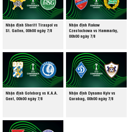
Nhận định Sheriff Tiraspol vs
Nhận định Rakow
St. Gallen, 00h00 ngày 7/8
Czestochowa vs Hammarby,
00h00 ngày 7/8
Nhận định Goteborg vs K.A.A.
Nhận định Dynamo Kyiv vs
Gent, 00h00 ngày 7/8
Qarabag, 00h00 ngày 7/8