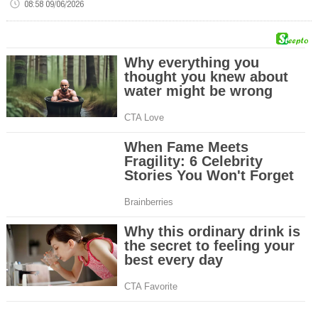
08:58 09/06/2026