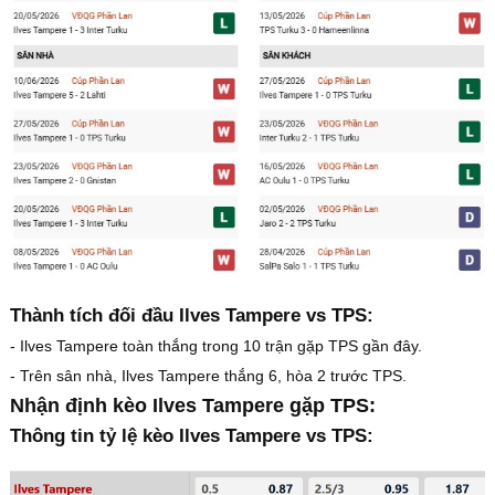
Thành tích đối đầu Ilves Tampere vs TPS:
- Ilves Tampere toàn thắng trong 10 trận gặp TPS gần đây.
- Trên sân nhà, Ilves Tampere thắng 6, hòa 2 trước TPS.
Nhận định kèo Ilves Tampere gặp TPS:
Thông tin tỷ lệ kèo Ilves Tampere vs TPS: