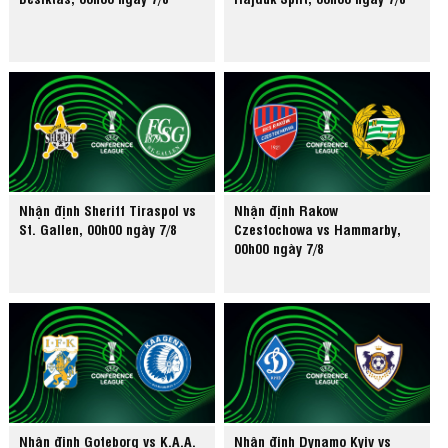
Nhận định Sheriff Tiraspol vs
Nhận định Rakow
St. Gallen, 00h00 ngày 7/8
Czestochowa vs Hammarby,
00h00 ngày 7/8
Nhận định Goteborg vs K.A.A.
Nhận định Dynamo Kyiv vs