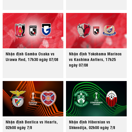
Nhận định Gamba Osaka vs
Nhận định Yokohama Marinos
Urawa Red, 17h30 ngày 07/08
vs Kashima Antlers, 17h25
ngày 07/08
Nhận định Benfica vs Hearts,
Nhận định Hibernian vs
02h00 ngày 7/8
Shkendija, 02h00 ngày 7/8