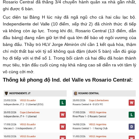
Rosario Central đã thắng 3/4 chuyến hành quân xa nhà gần nhất,
ghi được 6 bàn.
Cục diện tại Bảng H lúc này đã ngã ngũ cho cả hai câu lạc bộ.
Independiente del Valle (10 điểm, xếp thứ 2) đã chính thức đi tiếp
và không còn áp lực. Trong khi đó, Rosario Central (13 điểm, dẫn
đầu bảng) đang nắm giữ lợi thế quá lớn để bảo vệ ngôi vương của
bảng đấu. Thầy trò HLV Jorge Almirón chỉ cần 1 kết quả hòa, thậm
chí một thất bại với tỷ số không quá đậm (dưới 5 bàn) vẫn đủ giúp
họ đi tiếp với vị thế số 1. Trong bối cảnh cả hai đều đã hoàn thành
mục tiêu, trận đấu cuối cùng này khả năng cao sẽ diễn ra với tâm lý
vô cùng cởi mở.
Thống kê phong độ Ind. del Valle vs Rosario Central: