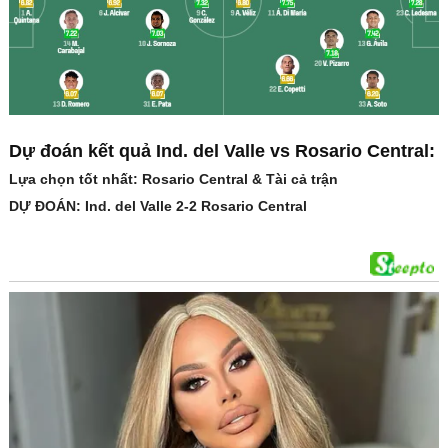
Dự đoán kết quả Ind. del Valle vs Rosario Central:
Lựa chọn tốt nhất: Rosario Central & Tài cả trận
DỰ ĐOÁN: Ind. del Valle 2-2 Rosario Central