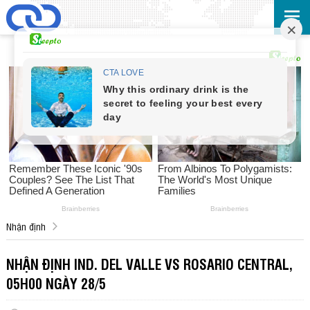
Nhận định
NHẬN ĐỊNH IND. DEL VALLE VS ROSARIO CENTRAL,
05H00 NGÀY 28/5