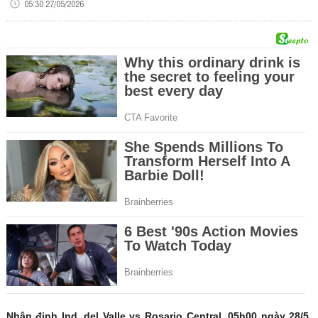
05:30 27/05/2026
Nhận định Ind. del Valle vs Rosario Central, 05h00 ngày 28/5,