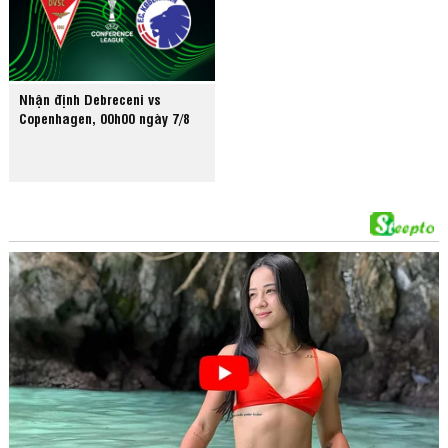
Nhận định Debreceni vs
Copenhagen, 00h00 ngày 7/8