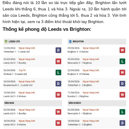
Điều đáng nói là 10 lần so tài trực tiếp gần đây, Brighton lấn lướt
Leeds khi thắng 6, thua 1 và hòa 3. Ngoài ra, 10 lần hành quân tới
sân của Leeds, Brighton cũng thắng tới 5, thua 2 và hòa 3. Với tình
hình hiện tại, xem ra 3 điểm khó thoát khỏi tay Brighton.
Thống kê phong độ Leeds vs Brighton: