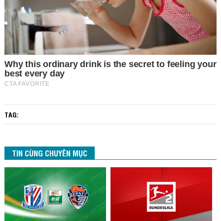
TAG:
TIN CÙNG CHUYÊN MỤC