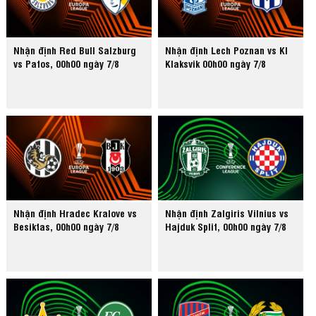
Nhận định Red Bull Salzburg
Nhận định Lech Poznan vs KI
vs Pafos, 00h00 ngày 7/8
Klaksvik 00h00 ngày 7/8
Nhận định Hradec Kralove vs
Nhận định Zalgiris Vilnius vs
Besiktas, 00h00 ngày 7/8
Hajduk Split, 00h00 ngày 7/8