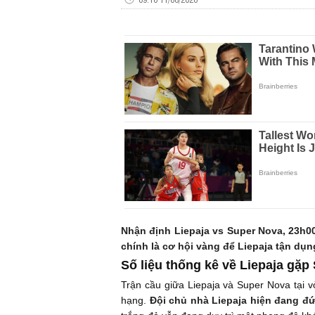
Nhận định Liepaja vs Super Nova, 23h0
chính là cơ hội vàng để Liepaja tận dụng
Số liệu thống kê về Liepaja gặp
Trận cầu giữa Liepaja và Super Nova tại 
hạng.
Đội chủ nhà Liepaja hiện đang đứ