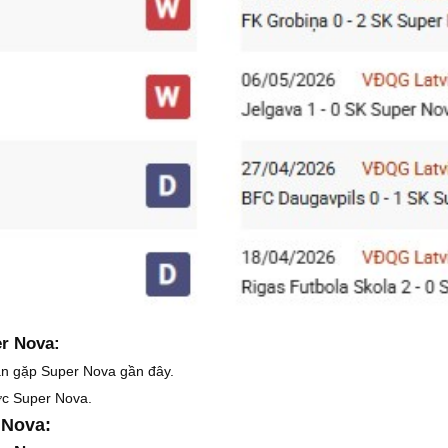
er Nova:
trận gặp Super Nova gần đây.
ước Super Nova.
 Nova: