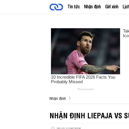
Tin tức
Nhận định
Girl xinh
Lịc
Nhận định
NHẬN ĐỊNH LIEPAJA VS S
09:10 11/06/2026