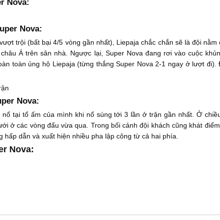
er Nova:
Super Nova:
ượt trội (bất bại 4/5 vòng gần nhất), Liepaja chắc chắn sẽ là đội nằm 
 châu Á trên sân nhà. Ngược lại, Super Nova đang rơi vào cuộc khủng
àn toàn ủng hộ Liepaja (từng thắng Super Nova 2-1 ngay ở lượt đi). 
rận
uper Nova:
nổ tại tổ ấm của mình khi nổ súng tới 3 lần ở trận gần nhất. Ở chiề
 lưới ở các vòng đấu vừa qua. Trong bối cảnh đội khách cũng khát điể
g hấp dẫn và xuất hiện nhiều pha lập công từ cả hai phía.
er Nova: