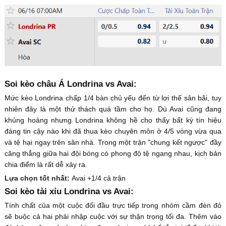
Soi kèo châu Á Londrina vs Avai:
Mức kèo Londrina chấp 1/4 bàn chủ yếu đến từ lợi thế sân bãi, tuy
nhiên đây là một thử thách quá tầm cho họ. Dù Avai cũng đang
khủng hoảng nhưng Londrina không hề cho thấy bất kỳ tín hiệu
đáng tin cậy nào khi đã thua kèo chuyên môn ở 4/5 vòng vừa qua
và tệ hại ngay trên sân nhà. Trong một trận "chung kết ngược" đầy
căng thẳng giữa hai đội bóng có phong độ tệ ngang nhau, kịch bản
chia điểm là rất dễ xảy ra.
Lựa chọn tốt nhất:
Avai +1/4 cả trận
Soi kèo tài xỉu Londrina vs Avai:
Tính chất của một cuộc đối đầu trực tiếp trong nhóm cầm đèn đỏ
sẽ buộc cả hai phải nhập cuộc với sự thận trọng tối đa. Thêm vào