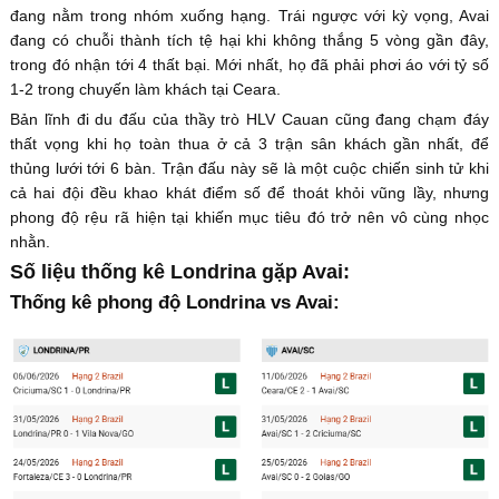
đang nằm trong nhóm xuống hạng. Trái ngược với kỳ vọng, Avai
đang có chuỗi thành tích tệ hại khi không thắng 5 vòng gần đây,
trong đó nhận tới 4 thất bại. Mới nhất, họ đã phải phơi áo với tỷ số
1-2 trong chuyến làm khách tại Ceara.
Bản lĩnh đi du đấu của thầy trò HLV Cauan cũng đang chạm đáy
thất vọng khi họ toàn thua ở cả 3 trận sân khách gần nhất, để
thủng lưới tới 6 bàn. Trận đấu này sẽ là một cuộc chiến sinh tử khi
cả hai đội đều khao khát điểm số để thoát khỏi vũng lầy, nhưng
phong độ rệu rã hiện tại khiến mục tiêu đó trở nên vô cùng nhọc
nhằn.
Số liệu thống kê Londrina gặp Avai:
Thống kê phong độ Londrina vs Avai: