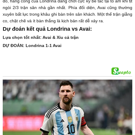
đó, hàng công của Londrina đang chơi cực kỳ bế tắc tại tổ ấm khi tịt
ngòi 2/3 trận sân nhà gần nhất. Phía đối diện, Avai cũng thường
xuyên bất lực trong khâu ghi bàn trên sân khách. Một thế trận giằng
co, chặt chẽ và ít bàn thắng là kịch bản rất dễ xảy ra.
Dự đoán kết quả Londrina vs Avai:
Lựa chọn tốt nhất: Avai & Xỉu cả trận
DỰ ĐOÁN: Londrina 1-1 Avai