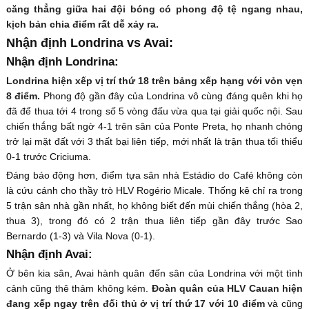
căng thẳng giữa hai đội bóng có phong độ tệ ngang nhau,
kịch bản chia điểm rất dễ xảy ra.
Nhận định Londrina vs Avai:
Nhận định Londrina:
Londrina hiện xếp vị trí thứ 18 trên bảng xếp hạng với vỏn vẹn
8 điểm.
Phong độ gần đây của Londrina vô cùng đáng quên khi họ
đã để thua tới 4 trong số 5 vòng đấu vừa qua tại giải quốc nội. Sau
chiến thắng bất ngờ 4-1 trên sân của Ponte Preta, họ nhanh chóng
trở lại mặt đất với 3 thất bại liên tiếp, mới nhất là trận thua tối thiểu
0-1 trước Criciuma.
Đáng báo động hơn, điểm tựa sân nhà Estádio do Café không còn
là cứu cánh cho thầy trò HLV Rogério Micale. Thống kê chỉ ra trong
5 trận sân nhà gần nhất, họ không biết đến mùi chiến thắng (hòa 2,
thua 3), trong đó có 2 trận thua liên tiếp gần đây trước Sao
Bernardo (1-3) và Vila Nova (0-1).
Nhận định Avai:
Ở bên kia sân, Avai hành quân đến sân của Londrina với một tình
cảnh cũng thê thảm không kém.
Đoàn quân của HLV Cauan hiện
đang xếp ngay trên đối thủ ở vị trí thứ 17 với 10 điểm
và cũng