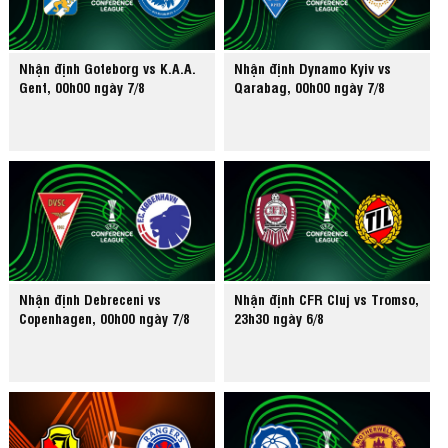
Nhận định Goteborg vs K.A.A.
Nhận định Dynamo Kyiv vs
Gent, 00h00 ngày 7/8
Qarabag, 00h00 ngày 7/8
Nhận định Debreceni vs
Nhận định CFR Cluj vs Tromso,
Copenhagen, 00h00 ngày 7/8
23h30 ngày 6/8