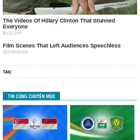
TAG:
TIN CÙNG CHUYÊN MỤC