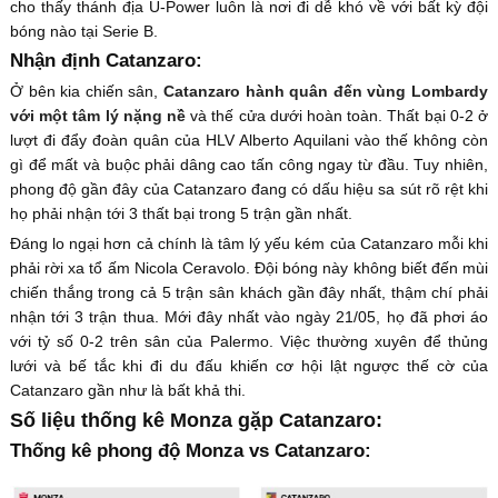
cho thấy thánh địa U-Power luôn là nơi đi dễ khó về với bất kỳ đội
bóng nào tại Serie B.
Nhận định Catanzaro:
Ở bên kia chiến sân,
Catanzaro hành quân đến vùng Lombardy
với một tâm lý nặng nề
và thế cửa dưới hoàn toàn. Thất bại 0-2 ở
lượt đi đẩy đoàn quân của HLV Alberto Aquilani vào thế không còn
gì để mất và buộc phải dâng cao tấn công ngay từ đầu. Tuy nhiên,
phong độ gần đây của Catanzaro đang có dấu hiệu sa sút rõ rệt khi
họ phải nhận tới 3 thất bại trong 5 trận gần nhất.
Đáng lo ngại hơn cả chính là tâm lý yếu kém của Catanzaro mỗi khi
phải rời xa tổ ấm Nicola Ceravolo. Đội bóng này không biết đến mùi
chiến thắng trong cả 5 trận sân khách gần đây nhất, thậm chí phải
nhận tới 3 trận thua. Mới đây nhất vào ngày 21/05, họ đã phơi áo
với tỷ số 0-2 trên sân của Palermo. Việc thường xuyên để thủng
lưới và bế tắc khi đi du đấu khiến cơ hội lật ngược thế cờ của
Catanzaro gần như là bất khả thi.
Số liệu thống kê Monza gặp Catanzaro:
Thống kê phong độ Monza vs Catanzaro: