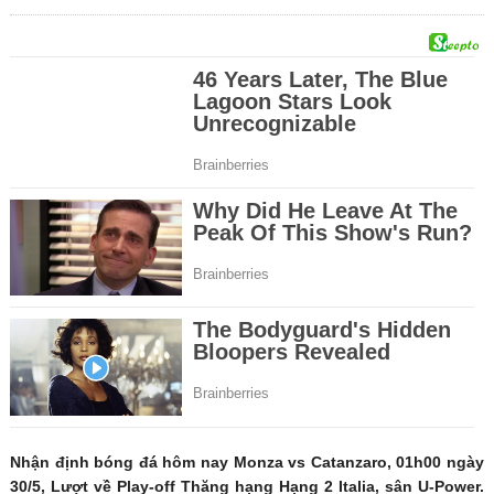
Nhận định bóng đá hôm nay Monza vs Catanzaro, 01h00 ngày
30/5, Lượt về Play-off Thăng hạng Hạng 2 Italia, sân U-Power.