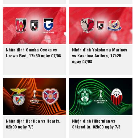
Nhận định Gamba Osaka vs
Nhận định Yokohama Marinos
Urawa Red, 17h30 ngày 07/08
vs Kashima Antlers, 17h25
ngày 07/08
Nhận định Benfica vs Hearts,
Nhận định Hibernian vs
02h00 ngày 7/8
Shkendija, 02h00 ngày 7/8