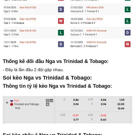
Thống kê đối đầu Nga vs Trinidad & Tobago:
- Đây là lần đầu 2 đội gặp nhau.
Soi kèo Nga vs Trinidad & Tobago:
Thông tin tỷ lệ kèo Nga vs Trinidad & Tobago: