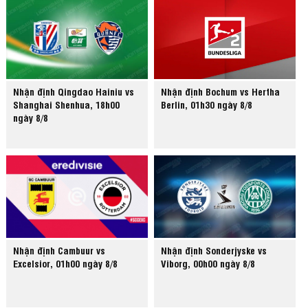
Nhận định Qingdao Hainiu vs
Nhận định Bochum vs Hertha
Shanghai Shenhua, 18h00
Berlin, 01h30 ngày 8/8
ngày 8/8
Nhận định Cambuur vs
Nhận định Sonderjyske vs
Excelsior, 01h00 ngày 8/8
Viborg, 00h00 ngày 8/8