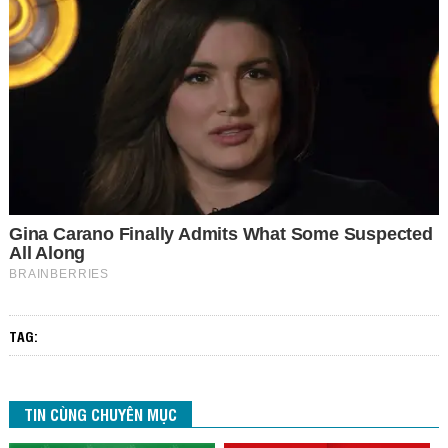
TAG:
TIN CÙNG CHUYÊN MỤC