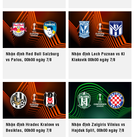
Nhận định Red Bull Salzburg
Nhận định Lech Poznan vs KI
vs Pafos, 00h00 ngày 7/8
Klaksvik 00h00 ngày 7/8
Nhận định Hradec Kralove vs
Nhận định Zalgiris Vilnius vs
Besiktas, 00h00 ngày 7/8
Hajduk Split, 00h00 ngày 7/8