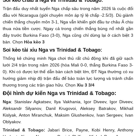
Soi kèo châu á Nga vs Trinidad & Tobago:
Trận đấu duy nhất tuyển Nga chấp sâu trong năm 2026 là cuộc đối
đầu với Nicaragua (giới chuyên môn áp tỷ lệ chấp -2.5/3). Dù giành
chiến thắng chuyên môn 3-1, Nga vẫn khiến giới đầu tư châu Á chịu
thua nửa tiền cược. Ngay cả trong chiến thắng bùng nổ nhất gần
đây trước Burkina Faso (3-0), Nga cũng chỉ dừng lại ở cách biệt 3
bàn. Chọn
Hòa kèo 3
Soi kèo tài xỉu Nga vs Trinidad & Tobago:
Thống kê chứng minh Nga chơi thủ rất chủ động khi đã giữ sạch
lưới 2/4 trận trong năm 2026 (hòa Mali 0-0, thắng Burkina Faso 3-
0). Khi có được lợi thế dẫn bàn cách biệt lớn, ĐT Nga thường có xu
hướng giảm nhịp độ trận đấu để bảo toàn lực lượng và tránh chấn
thương trong các trận giao hữu. Chọn
Xỉu 3 3/4
Đội hình dự kiến Nga vs Trinidad & Tobago:
Nga
: Stanislav Agkatsev, Ilya Vakhania, Igor Diveev, Igor Diveev,
Aleksandr Silyanov, Danil Krugovoi, Aleksey Batrakov, Mikhail
Kislyak, Anton Miranchuk, Maksim Glushenkov, Ivan Sergeev, Ivan
Oblyakov.
Trinidad & Tobago:
Jabari Brice, Payne, Kobi Henry, Anthony