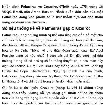
Nhận định Palmeiras vs Cruzeiro, 07h00 ngày 17/5, vòng 16
VĐQG Brazil, sân Arena Barueri. Hành quân đến sân của một
Palmeiras đang vào phom sẽ là thử thách cực đại cho tham
vọng có điểm của Cruzeiro.
Số liệu thống kê về Palmeiras gặp Cruzeiro:
Palmeiras đang chứng minh vị thế của ứng cử viên số một
cho
chức vô địch năm nay. Ngự trị trên đỉnh bảng xếp hạng với 34 điểm,
đội chủ sân Allianz Parque đang duy trì một phong độ cực kỳ thăng
hoa và ổn định. Thống kê cho thấy đoàn quân của HLV Abel
Ferreira đang sở hữu chuỗi 5 trận bất bại liên tiếp trên mọi đấu
trường, trong đó có những chiến thắng thuyết phục như màn hủy
diệt Jacuipense 4-1 tại Cúp Brazil hay thắng lợi 2-0 trước Sporting
Cristal tại Copa Libertadores. Ngay tại thánh địa của mình,
Palmeiras cũng đang biến nơi đây thành "tử địa" đối với các đối thủ
khi thắng tới 4 và chỉ hòa 1 trong 5 lần đón khách gần nhất.
Ở bên kia chiến tuyến,
Cruzeiro (hạng 11 với 19 điểm) cũng
đang cho thấy những nỗ lực đáng ghi nhận
để leo lên nhóm
trên của bảng xếp hạng. Dưới sự dẫn dắt của HLV Artur Jorge, đội
bóng này đã giành chiến thắng ở 4/5 vòng đấu gần nhất tại