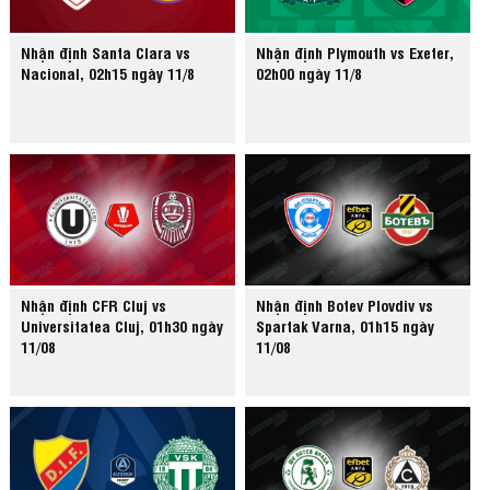
Nhận định Santa Clara vs
Nhận định Plymouth vs Exeter,
Nacional, 02h15 ngày 11/8
02h00 ngày 11/8
Nhận định CFR Cluj vs
Nhận định Botev Plovdiv vs
Universitatea Cluj, 01h30 ngày
Spartak Varna, 01h15 ngày
11/08
11/08