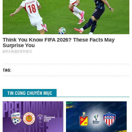
TAG:
TIN CÙNG CHUYÊN MỤC