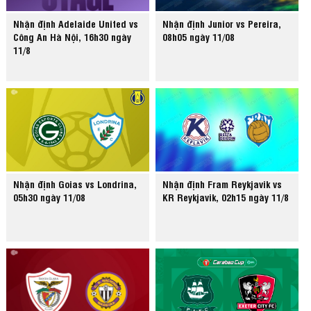
Nhận định Adelaide United vs
Nhận định Junior vs Pereira,
Công An Hà Nội, 16h30 ngày
08h05 ngày 11/08
11/8
Nhận định Goias vs Londrina,
Nhận định Fram Reykjavik vs
05h30 ngày 11/08
KR Reykjavik, 02h15 ngày 11/8