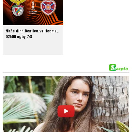
Nhận định Benfica vs Hearts,
02h00 ngày 7/8