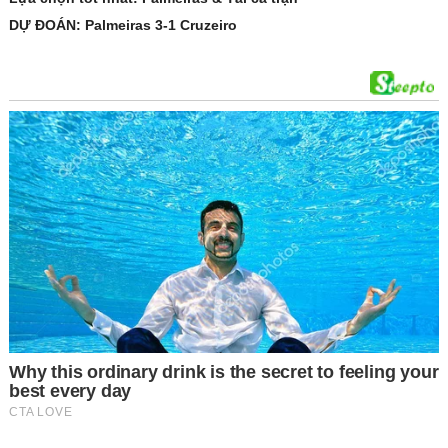
DỰ ĐOÁN: Palmeiras 3-1 Cruzeiro