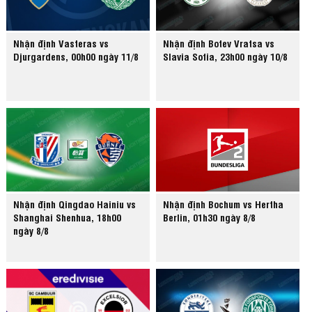
Nhận định Vasteras vs
Nhận định Botev Vratsa vs
Djurgardens, 00h00 ngày 11/8
Slavia Sofia, 23h00 ngày 10/8
Nhận định Qingdao Hainiu vs
Nhận định Bochum vs Hertha
Shanghai Shenhua, 18h00
Berlin, 01h30 ngày 8/8
ngày 8/8