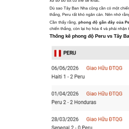
xứ sở bò tót có thể sẽ khác.
Dù sao Tây Ban Nha cũng cần có một chiến 
thắng, Peru rất khó ngăn cản. Nên nhớ rằng
Cần thấy rằng,
phong độ gần đây của Pe
chiến thắng, còn lại họ hòa 4 và phải nhận 
Thống kê phong độ Peru vs Tây B