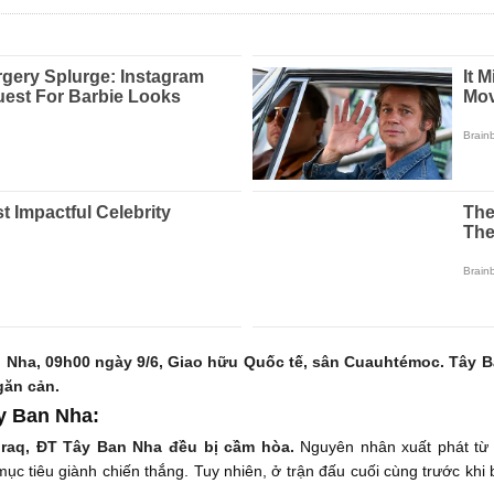
 Nha, 09h00 ngày 9/6, Giao hữu Quốc tế, sân Cuauhtémoc. Tây 
găn cản.
ây Ban Nha:
Iraq, ĐT Tây Ban Nha đều bị cầm hòa.
Nguyên nhân xuất phát từ 
 mục tiêu giành chiến thắng. Tuy nhiên, ở trận đấu cuối cùng trước k