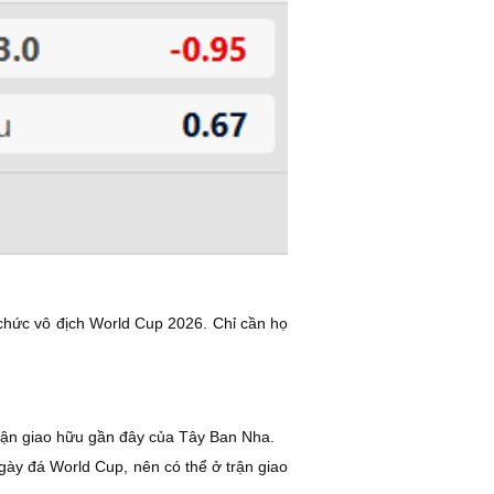
 chức vô địch World Cup 2026. Chỉ cần họ
 trận giao hữu gần đây của Tây Ban Nha.
gày đá World Cup, nên có thể ở trận giao