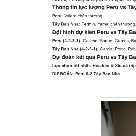
Thông tin lực lượng Peru vs Tâ
Peru:
Valera chấn thương.
Tây Ban Nha:
Fermin, Yamal chấn thương
Đội hình dự kiến Peru vs Tây B
Peru (4-2-3-1):
Gallese; Sonne, Garces, Bar
Tây Ban Nha (4-2-3-1):
Garcia; Porro, Pubi
Dự đoán kết quả Peru vs Tây B
Lựa chọn tốt nhất: Hòa kèo & Xỉu cả trậ
DỰ ĐOÁN: Peru 0-2 Tây Ban Nha