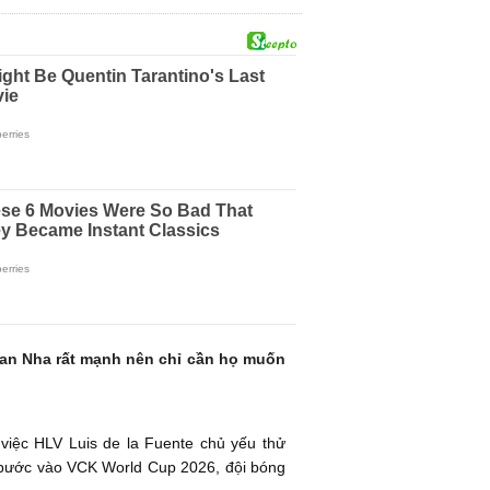
Ban Nha rất mạnh nên chỉ cần họ muốn
việc HLV Luis de la Fuente chủ yếu thử
hi bước vào VCK World Cup 2026, đội bóng