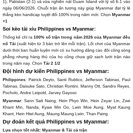
1), Pakistan (2-1) và vừa nghiền nát Guam Island với tỷ số 6-1 vào
ngày 06/06/2026. Chuỗi trận ấn tượng này giúp Myanmar đạt tỷ lệ
thắng kèo handicap tuyệt đối 100% trong năm mới. Chọn
Myanmar
+1
Soi kèo tài xỉu Philippines vs Myanmar:
Thống kê chỉ ra
100% số trận trong năm 2026 của Myanmar đều
nổ Tài
(xuất hiện từ 3 bàn trở lên mỗi trận). Lối chơi của Myanmar
dưới thời ban huấn luyện mới có xu hướng dâng cao đôi công sòng
phẳng nhưng hàng thủ của họ cũng chưa giữ sạch lưới trận nào
trong năm nay. Chọn
Tài 2 1/2
Đội hình dự kiến Philippines vs Myanmar:
Philippines
: Patrick Deyto, Santi Rublico, Jefferson Tabinas, Paul
Tabinas, Daisuke Sato, Christian Rontini, Manny Ott, Sandro Reyes,
Pocholo, Andre Leipold, Jarvey Gayoso
Myanmar
: Sann Satt Naing, Hein Phyo Win, Hein Zeyar Lin, Zwe
Khant Min, Nanda, Kyaw Min Oo, Lwin Moe Aung, Myat Kaung
Khant, Hein Htet Aung, Maung Maung Lwin, Than Paing
Dự đoán kết quả Philippines vs Myanmar:
Lựa chọn tốt nhất: Myanmar & Tài cả trận