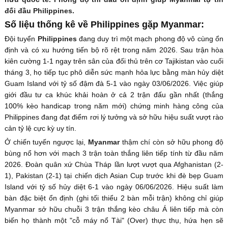
đối đầu Philippines.
Số liệu thống kê về Philippines gặp Myanmar:
Đội tuyển
Philippines
đang duy trì một mạch phong độ vô cùng ổn
định và có xu hướng tiến bộ rõ rệt trong năm 2026. Sau trận hòa
kiên cường 1-1 ngay trên sân của đối thủ trên cơ Tajikistan vào cuối
tháng 3, họ tiếp tục phô diễn sức mạnh hỏa lực bằng màn hủy diệt
Guam Island với tỷ số đậm đà 5-1 vào ngày 03/06/2026. Việc giúp
giới đầu tư ca khúc khải hoàn ở cả 2 trận đấu gần nhất (thắng
100% kèo handicap trong năm mới) chứng minh hàng công của
Philippines đang đạt điểm rơi lý tưởng và sở hữu hiệu suất vượt rào
cản tỷ lệ cực kỳ uy tín.
Ở chiến tuyến ngược lại,
Myanmar
thậm chí còn sở hữu phong độ
bùng nổ hơn với mạch 3 trận toàn thắng liên tiếp tính từ đầu năm
2026. Đoàn quân xứ Chùa Tháp lần lượt vượt qua Afghanistan (2-
1), Pakistan (2-1) tại chiến dịch Asian Cup trước khi đè bẹp Guam
Island với tỷ số hủy diệt 6-1 vào ngày 06/06/2026. Hiệu suất làm
bàn đặc biệt ổn định (ghi tối thiểu 2 bàn mỗi trận) không chỉ giúp
Myanmar sở hữu chuỗi 3 trận thắng kèo châu Á liên tiếp mà còn
biến họ thành một "cỗ máy nổ Tài" (Over) thực thụ, hứa hẹn sẽ