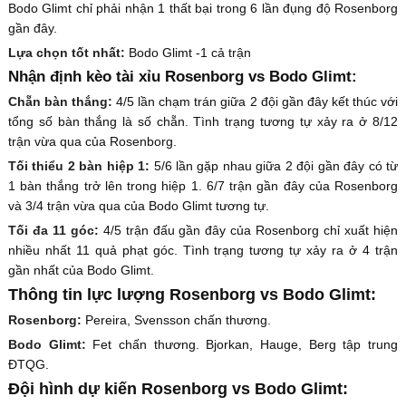
Bodo Glimt chỉ phải nhận 1 thất bại trong 6 lần đụng độ Rosenborg
gần đây.
Lựa chọn tốt nhất:
Bodo Glimt -1 cả trận
Nhận định kèo tài xỉu Rosenborg vs Bodo Glimt:
Chẵn bàn thắng:
4/5 lần chạm trán giữa 2 đội gần đây kết thúc với
tổng số bàn thắng là số chẵn. Tình trạng tương tự xảy ra ở 8/12
trận vừa qua của Rosenborg.
Tối thiểu 2 bàn hiệp 1:
5/6 lần gặp nhau giữa 2 đội gần đây có từ
1 bàn thắng trở lên trong hiệp 1. 6/7 trận gần đây của Rosenborg
và 3/4 trận vừa qua của Bodo Glimt tương tự.
Tối đa 11 góc:
4/5 trận đấu gần đây của Rosenborg chỉ xuất hiện
nhiều nhất 11 quả phạt góc. Tình trạng tương tự xảy ra ở 4 trận
gần nhất của Bodo Glimt.
Thông tin lực lượng Rosenborg vs Bodo Glimt:
Rosenborg:
Pereira, Svensson chấn thương.
Bodo Glimt:
Fet chấn thương. Bjorkan, Hauge, Berg tập trung
ĐTQG.
Đội hình dự kiến Rosenborg vs Bodo Glimt: