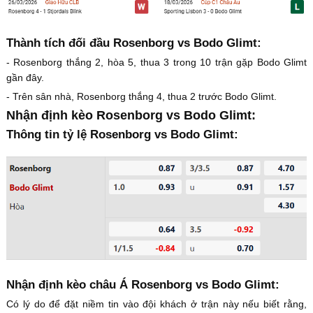
Thành tích đối đầu Rosenborg vs Bodo Glimt:
- Rosenborg thắng 2, hòa 5, thua 3 trong 10 trận gặp Bodo Glimt
gần đây.
- Trên sân nhà, Rosenborg thắng 4, thua 2 trước Bodo Glimt.
Nhận định kèo Rosenborg vs Bodo Glimt:
Thông tin tỷ lệ Rosenborg vs Bodo Glimt:
Nhận định kèo châu Á Rosenborg vs Bodo Glimt:
Có lý do để đặt niềm tin vào đội khách ở trận này nếu biết rằng,