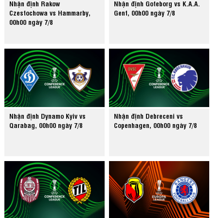
Nhận định Rakow
Nhận định Goteborg vs K.A.A.
Czestochowa vs Hammarby,
Gent, 00h00 ngày 7/8
00h00 ngày 7/8
Nhận định Dynamo Kyiv vs
Nhận định Debreceni vs
Qarabag, 00h00 ngày 7/8
Copenhagen, 00h00 ngày 7/8