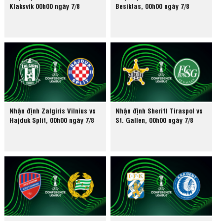
Klaksvik 00h00 ngày 7/8
Besiktas, 00h00 ngày 7/8
Nhận định Zalgiris Vilnius vs
Nhận định Sheriff Tiraspol vs
Hajduk Split, 00h00 ngày 7/8
St. Gallen, 00h00 ngày 7/8