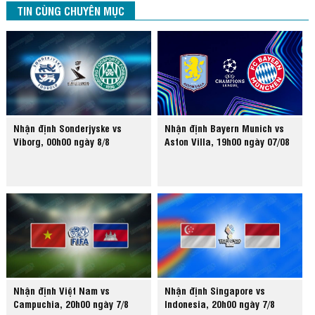
TIN CÙNG CHUYÊN MỤC
Nhận định Sonderjyske vs
Nhận định Bayern Munich vs
Viborg, 00h00 ngày 8/8
Aston Villa, 19h00 ngày 07/08
Nhận định Việt Nam vs
Nhận định Singapore vs
Campuchia, 20h00 ngày 7/8
Indonesia, 20h00 ngày 7/8