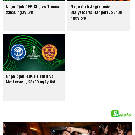
Nhận định CFR Cluj vs Tromso,
Nhận định Jagiellonia
23h30 ngày 6/8
Bialystok vs Rangers, 23h00
ngày 6/8
Nhận định HJK Helsinki vs
Motherwell, 23h00 ngày 6/8