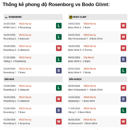
Thống kê phong độ Rosenborg vs Bodo Glimt: