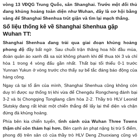
vòng 13 VĐQG Trung Quốc, sân Shanghai. Trước một đối thủ
đang khủng hoảng toàn diện như Wuhan, đây là cơ hội bằng
vàng để Shanghai Shenhua trút giận và tìm lại mạch thắng.
Số liệu thống kê về Shanghai Shenhua gặp
Wuhan TT:
Shanghai Shenhua đang trải qua giai đoạn khủng hoảng
phong độ
đầy bất ngờ. Sau chuỗi trận thăng hoa hồi đầu mùa,
đoàn quân áo xanh đã sa sút không phanh khi để thua tới 3 và chỉ
hòa 1 trong 4 vòng đấu gần nhất. Thất bại tối thiểu 0-1 trước
Yunnan Yukun ở vòng trước cho thấy sự bế tắc đáng báo động của
hàng công.
Ngay cả tại tổ ấm của mình, Shanghai Shenhua cũng không còn
duy trì được sự thống trị khi vừa để Chengdu Rongcheng đánh bại
3-2 và bị Chongqing Tongliang cầm hòa 2-2. Thầy trò HLV Leonid
Slutskiy đang rất khát một chiến thắng để lấy lại thể diện và chặn
đứng đà khủng hoảng.
Phía bên kia chiến tuyến,
tình cảnh của Wuhan Three Towns
thậm chí còn thảm hại hơn.
Bên cạnh án phạt nặng bị trừ 5 điểm,
phong độ trên sân cỏ của thầy trò HLV Deng Zhuoxiang cũng vô