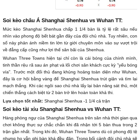
Soi kèo châu Á Shanghai Shenhua vs Wuhan TT:
Mức kèo Shanghai Shenhua chấp 1 1/4 bàn là tỷ lệ rất sâu nếu
nhìn vào phong độ bết bát gần đây của đội chủ nhà. Tuy nhiên, con
số này phản ánh niềm tin lớn từ giới chuyên môn vào sự vượt trội
về đẳng cấp cũng như lợi thế sân bãi của Shenhua.
Wuhan Three Towns hiện tại chỉ còn là cái bóng của chính mình,
tinh thần rệu rã sau án phạt và lối chơi sân khách cực kỳ "yếu bóng
vía". Trước một đối thủ đang khủng hoảng toàn diện như Wuhan,
đây là cơ hội bằng vàng để Shanghai Shenhua trút giận và tìm lại
mạch thắng. Khi các ngôi sao chủ nhà lấy lại bản năng sát thủ, một
chiến thắng cách biệt từ 2 bàn trở lên hoàn toàn khả thi.
Lựa chọn tốt nhất:
Shanghai Shenhua -1 1/4 cả trận
Soi kèo tài xỉu Shanghai Shenhua vs Wuhan TT:
Hàng phòng ngự của Shanghai Shenhua trên sân nhà thời gian qua
chơi không thực sự chắc chắn khi đã nhận tới 5 bàn thua trong 2
trận gần nhất. Trong khi đó, Wuhan Three Towns dù có phong độ tệ
nhưng họ vẫn ghi bàn khá đều đặn. Trong bối cảnh đội chủ nhà sẽ