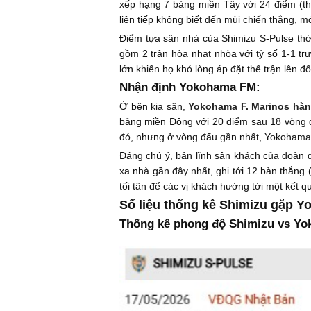
xếp hạng 7 bảng miền Tây với 24 điểm (th
liên tiếp không biết đến mùi chiến thắng, m
Điểm tựa sân nhà của Shimizu S-Pulse thời 
gồm 2 trận hòa nhạt nhòa với tỷ số 1-1 tr
lớn khiến họ khó lòng áp đặt thế trận lên đố
Nhận định Yokohama FM:
Ở bên kia sân,
Yokohama F. Marinos hàn
bảng miền Đông với 20 điểm sau 18 vòng đấu
đó, nhưng ở vòng đấu gần nhất, Yokohama F
Đáng chú ý, bản lĩnh sân khách của đoàn 
xa nhà gần đây nhất, ghi tới 12 bàn thắng 
tối tân để các vị khách hướng tới một kết qu
Số liệu thống kê Shimizu gặp 
Thống kê phong độ Shimizu vs Y