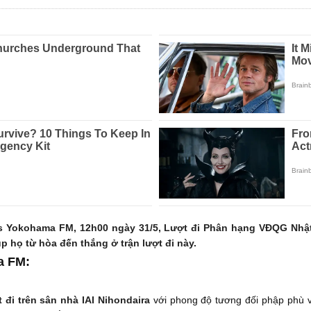
 Yokohama FM, 12h00 ngày 31/5, Lượt đi Phân hạng VĐQG Nhật B
họ từ hòa đến thắng ở trận lượt đi này.
a FM:
 đi trên sân nhà IAI Nihondaira
với phong độ tương đối phập phù và