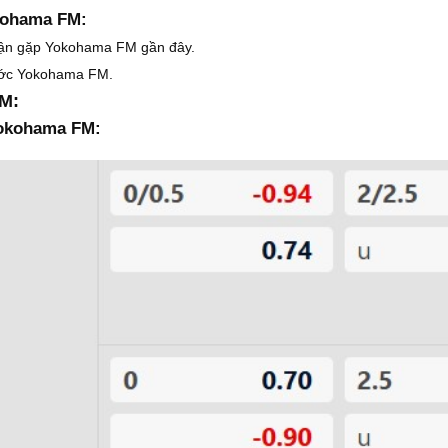
okohama FM:
 trận gặp Yokohama FM gần đây.
rước Yokohama FM.
M:
Yokohama FM: