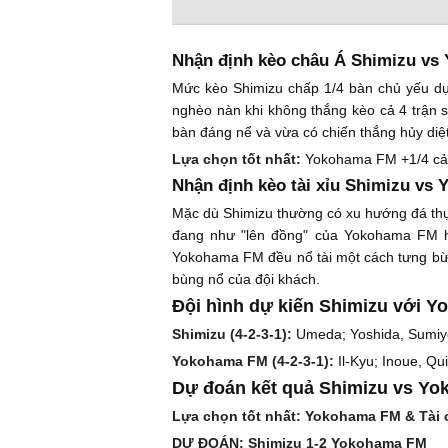
Nhận định kèo châu Á Shimizu vs
Mức kèo Shimizu chấp 1/4 bàn chủ yếu dựa
nghèo nàn khi không thắng kèo cả 4 trận s
bàn đáng nể và vừa có chiến thắng hủy diệt
Lựa chọn tốt nhất:
Yokohama FM +1/4 cả
Nhận định kèo tài xỉu Shimizu vs
Mặc dù Shimizu thường có xu hướng đá thực
đang như "lên đồng" của Yokohama FM hứ
Yokohama FM đều nổ tài một cách tưng bừng
bùng nổ của đội khách.
Đội hình dự kiến Shimizu với 
Shimizu (4-2-3-1):
Umeda; Yoshida, Sumiyo
Yokohama FM (4-2-3-1):
Il-Kyu; Inoue, Q
Dự đoán kết quả Shimizu vs Y
Lựa chọn tốt nhất: Yokohama FM & Tài c
DỰ ĐOÁN: Shimizu 1-2 Yokohama FM