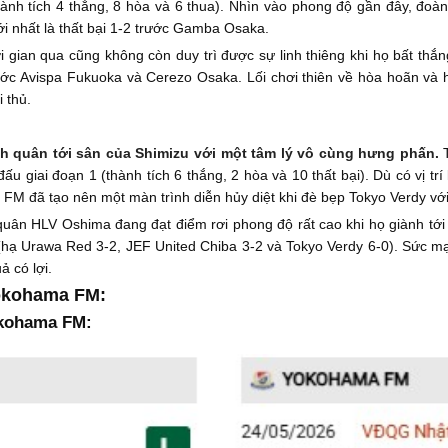
ành tích 4 thắng, 8 hòa và 6 thua). Nhìn vào phong độ gần đây, đoàn
ới nhất là thất bại 1-2 trước Gamba Osaka.
gian qua cũng không còn duy trì được sự linh thiêng khi họ bất thắng
ước Avispa Fukuoka và Cerezo Osaka. Lối chơi thiên về hòa hoãn và h
i thủ.
h quân tới sân của Shimizu với một tâm lý vô cùng hưng phấn.
 giai đoạn 1 (thành tích 6 thắng, 2 hòa và 10 thất bại). Dù có vị tr
M đã tạo nên một màn trình diễn hủy diệt khi đè bẹp Tokyo Verdy với 
quân HLV Oshima đang đạt điểm rơi phong độ rất cao khi họ giành tới
(hạ Urawa Red 3-2, JEF United Chiba 3-2 và Tokyo Verdy 6-0). Sức mạn
ả có lợi.
Yokohama FM:
okohama FM: