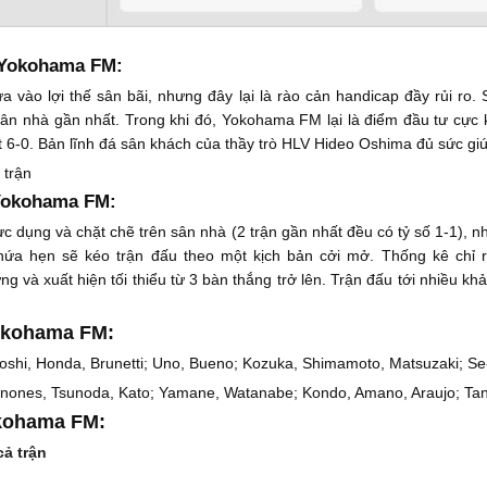
 Yokohama FM:
 vào lợi thế sân bãi, nhưng đây lại là rào cản handicap đầy rủi ro.
ân nhà gần nhất. Trong khi đó, Yokohama FM lại là điểm đầu tư cực kỳ
 6-0. Bản lĩnh đá sân khách của thầy trò HLV Hideo Oshima đủ sức giúp
 trận
 Yokohama FM:
 dụng và chặt chẽ trên sân nhà (2 trận gần nhất đều có tỷ số 1-1), 
a hẹn sẽ kéo trận đấu theo một kịch bản cởi mở. Thống kê chỉ r
 và xuất hiện tối thiểu từ 3 bàn thắng trở lên. Trận đấu tới nhiều k
Yokohama FM:
shi, Honda, Brunetti; Uno, Bueno; Kozuka, Shimamoto, Matsuzaki; Se
uinones, Tsunoda, Kato; Yamane, Watanabe; Kondo, Amano, Araujo; Ta
okohama FM:
ả trận