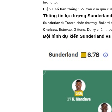
tương tự.
Hiệp 1 có bàn thắng:
5/7 trận vừa qua củ
Thông tin lực lượng Sunderland
Sunderland:
Traore chấn thương. Ballard bị
Chelsea:
Estevao, Gittens, Derry chấn thư
Đội hình dự kiến Sunderland vs