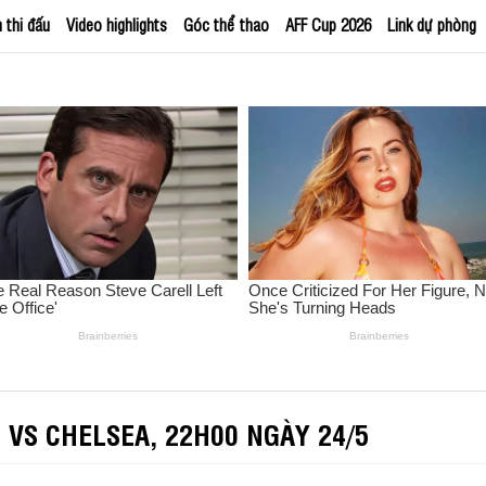
h thi đấu
Video highlights
Góc thể thao
AFF Cup 2026
Link dự phòng
VS CHELSEA, 22H00 NGÀY 24/5