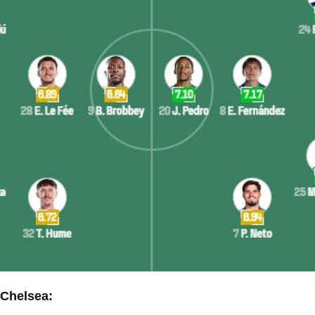
 Chelsea: