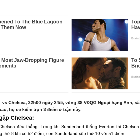
vs Chelsea, 22h00 ngày 24/5, vòng 38 VĐQG Ngoại hạng Anh, sân
o, họ sẽ kiếm trọn 3 điểm ở trận này.
 gặp Chelsea:
helsea đều thắng. Trong khi Sunderland thắng Everton thì Chelse
thứ 8 khi có 52 điểm, còn Sunderland xếp thứ 10 với 51 điểm.