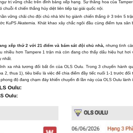
 ngự trị vững chắc trên đỉnh bảng xếp hạng. Sự thăng hoa của Tamper
ó chuỗi 4 chiến thắng hủy diệt liên tiếp tại giải quốc nội.
hần vững chãi cho đội chủ nhà khi họ giành chiến thắng ở 3 trên 5 tr
rước KuPS Akatemia. Khát khao xây chắc ngôi đầu cùng điểm tựa sân b
ng xếp thứ 2 với 21 điểm và bám sát đội chủ nhà,
nhưng tình cả
u nhiều hơn Tampere 1 trận mà còn đang cho thấy dấu hiệu hụt hơi và
y nhất.
lĩnh xa nhà tương đối bất ổn của OLS Oulu. Trong 3 chuyến hành qu
a 2, thua 1), tiêu biểu là việc để chia điểm đầy tiếc nuối 1-1 trước đ
g phong độ đang chạm đáy khiến chuyến đi lần này của OLS Oulu lành í
LS Oulu:
S Oulu: