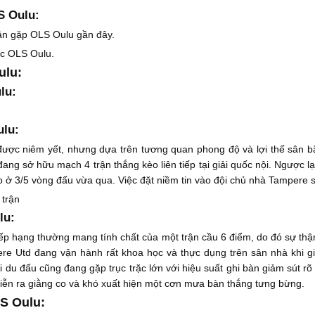
S Oulu:
rận gặp OLS Oulu gần đây.
ớc OLS Oulu.
ulu:
lu:
ulu:
ợc niêm yết, nhưng dựa trên tương quan phong độ và lợi thế sân bã
đang sở hữu mạch 4 trận thắng kèo liên tiếp tại giải quốc nội. Ngược l
kèo ở 3/5 vòng đấu vừa qua. Việc đặt niềm tin vào đội chủ nhà Tampere 
 trận
lu:
 xếp hạng thường mang tính chất của một trận cầu 6 điểm, do đó sự thận
 Utd đang vận hành rất khoa học và thực dụng trên sân nhà khi giữ
du đấu cũng đang gặp trục trặc lớn với hiệu suất ghi bàn giảm sút rõ r
diễn ra giằng co và khó xuất hiện một cơn mưa bàn thắng tưng bừng.
S Oulu: