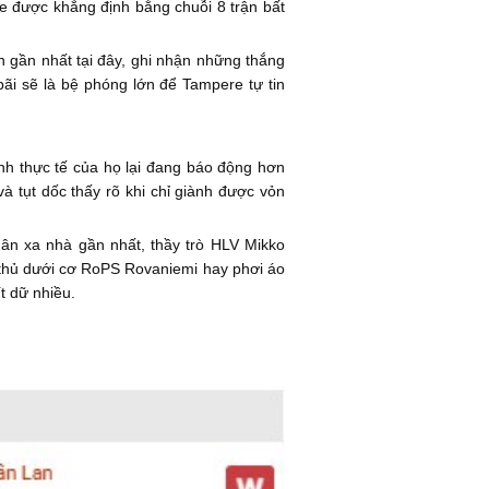
e được khẳng định bằng chuỗi 8 trận bất
ận gần nhất tại đây, ghi nhận những thắng
ãi sẽ là bệ phóng lớn để Tampere tự tin
nh thực tế của họ lại đang báo động hơn
 tụt dốc thấy rõ khi chỉ giành được vỏn
ân xa nhà gần nhất, thầy trò HLV Mikko
ối thủ dưới cơ RoPS Rovaniemi hay phơi áo
t dữ nhiều.