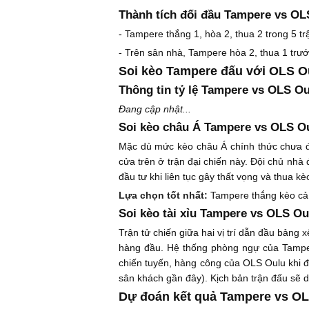
Thành tích đối đầu Tampere vs OL
- Tampere thắng 1, hòa 2, thua 2 trong 5 t
- Trên sân nhà, Tampere hòa 2, thua 1 trư
Soi kèo Tampere đấu với OLS O
Thông tin tỷ lệ Tampere vs OLS Ou
Đang cập nhật...
Soi kèo châu Á Tampere vs OLS O
Mặc dù mức kèo châu Á chính thức chưa đư
cửa trên ở trận đại chiến này. Đội chủ nhà 
đầu tư khi liên tục gây thất vọng và thua 
Lựa chọn tốt nhất:
Tampere thắng kèo cả
Soi kèo tài xỉu Tampere vs OLS Ou
Trận tử chiến giữa hai vị trí dẫn đầu bảng
hàng đầu. Hệ thống phòng ngự của Tampere
chiến tuyến, hàng công của OLS Oulu khi đi 
sân khách gần đây). Kịch bản trận đấu sẽ 
Dự đoán kết quả Tampere vs OL