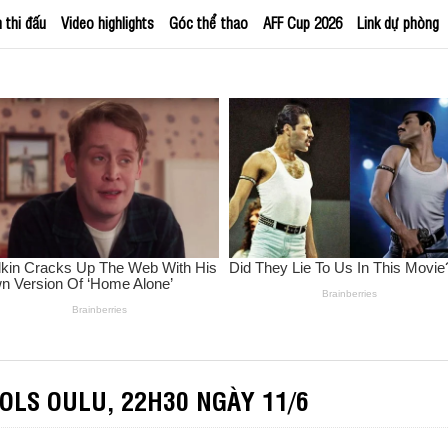
h thi đấu
Video highlights
Góc thể thao
AFF Cup 2026
Link dự phòng
OLS OULU, 22H30 NGÀY 11/6