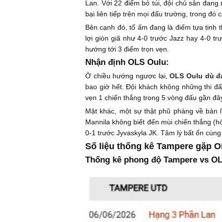
Lan. Với 22 điểm bỏ túi, đội chủ sân đang
bại liên tiếp trên mọi đấu trường, trong đó c
Bên cạnh đó, tổ ấm đang là điểm tựa tinh t
lợi giòn giã như 4-0 trước Jazz hay 4-0 t
hướng tới 3 điểm trọn vẹn.
Nhận định OLS Oulu:
Ở chiều hướng ngược lại,
OLS Oulu dù đa
bao giờ hết. Đội khách không những thi đấ
vẹn 1 chiến thắng trong 5 vòng đấu gần đâ
Mặt khác, một sự thật phũ phàng về bản 
Mannila không biết đến mùi chiến thắng (hò
0-1 trước Jyvaskyla JK. Tâm lý bất ổn cùn
Số liệu thống kê Tampere gặp O
Thống kê phong độ Tampere vs OL