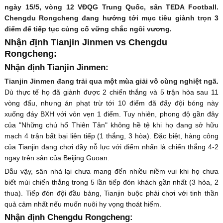
ngày 15/5, vòng 12 VĐQG Trung Quốc, sân TEDA Football.
Chengdu Rongcheng đang hướng tới mục tiêu giành trọn 3
điểm để tiếp tục củng cố vững chắc ngôi vương.
Nhận định Tianjin Jinmen vs Chengdu
Rongcheng:
Nhận định Tianjin Jinmen:
Tianjin Jinmen đang trải qua một mùa giải vô cùng nghiệt ngã.
Dù thực tế họ đã giành được 2 chiến thắng và 5 trận hòa sau 11
vòng đấu, nhưng án phạt trừ tới 10 điểm đã đẩy đội bóng này
xuống đáy BXH với vỏn vẹn 1 điểm. Tuy nhiên, phong độ gần đây
của "Những chú hổ Thiên Tân" không hề tệ khi họ đang sở hữu
mạch 4 trận bất bại liên tiếp (1 thắng, 3 hòa). Đặc biệt, hàng công
của Tianjin đang chơi đầy nỗ lực với điểm nhấn là chiến thắng 4-2
ngay trên sân của Beijing Guoan.
Dẫu vậy, sân nhà lại chưa mang đến nhiều niềm vui khi họ chưa
biết mùi chiến thắng trong 5 lần tiếp đón khách gần nhất (3 hòa, 2
thua). Tiếp đón đội đầu bảng, Tianjin buộc phải chơi với tinh thần
quả cảm nhất nếu muốn nuôi hy vọng thoát hiểm.
Nhận định Chengdu Rongcheng: