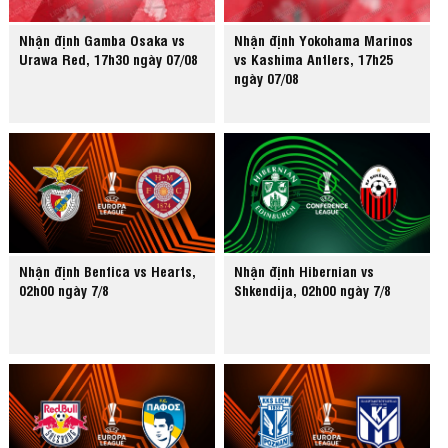
Nhận định Gamba Osaka vs
Nhận định Yokohama Marinos
Urawa Red, 17h30 ngày 07/08
vs Kashima Antlers, 17h25
ngày 07/08
Nhận định Benfica vs Hearts,
Nhận định Hibernian vs
02h00 ngày 7/8
Shkendija, 02h00 ngày 7/8