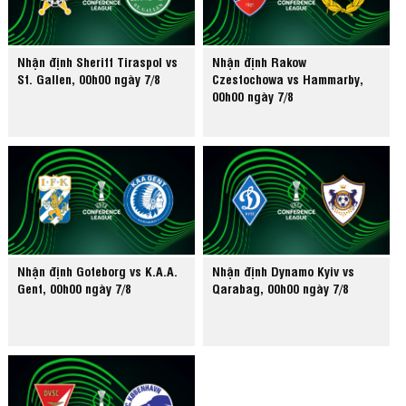
Nhận định Sheriff Tiraspol vs
Nhận định Rakow
St. Gallen, 00h00 ngày 7/8
Czestochowa vs Hammarby,
00h00 ngày 7/8
Nhận định Goteborg vs K.A.A.
Nhận định Dynamo Kyiv vs
Gent, 00h00 ngày 7/8
Qarabag, 00h00 ngày 7/8